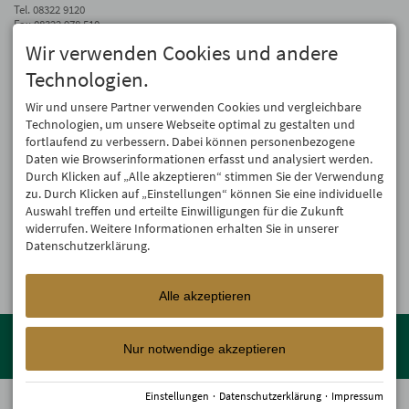
Tel.
08322 9120
Fax 08322 978 510
Wir verwenden Cookies und andere
info@hotel-mohren.de
Technologien.
Auf dem Laufenden bleiben
Wir geben Ihre E-Mail-Adresse nicht weiter. Wir mögen auch keinen Spam.
Wir und unsere Partner verwenden Cookies und vergleichbare
Versprochen! Eine Abmeldung ist jederzeit möglich.
Technologien, um unsere Webseite optimal zu gestalten und
fortlaufend zu verbessern. Dabei können personenbezogene
Anmelden
Daten wie Browserinformationen erfasst und analysiert werden.
Durch Klicken auf „Alle akzeptieren“ stimmen Sie der Verwendung
zu. Durch Klicken auf „Einstellungen“ können Sie eine individuelle
Auswahl treffen und erteilte Einwilligungen für die Zukunft
widerrufen. Weitere Informationen erhalten Sie in unserer
Datenschutzerklärung.
Alle akzeptieren
Mitglied der
Oberstdorf Resort
Familien mit den schönsten
Urlaubsunterkünften von der Berghütte bis zum 4-Sterne Superior
Nur notwendige akzeptieren
Wellnesshotel!
Einstellungen
·
Datenschutzerklärung
·
Impressum
© 2026 Hotel Mohren