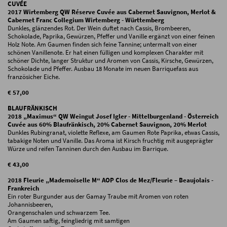
CUVÉE
2017 Wirtemberg QW Réserve Cuvée aus Cabernet Sauvignon, Merlot &
Cabernet Franc Collegium Wirtemberg - Württemberg
Dunkles, glänzendes Rot. Der Wein duftet nach Cassis, Brombeeren,
Schokolade, Paprika, Gewürzen, Pfeffer und Vanille ergänzt von einer feinen
Holz Note. Am Gaumen finden sich feine Tannine; untermalt von einer
schönen Vanillenote. Er hat einen fülligen und komplexen Charakter mit
schöner Dichte, langer Struktur und Aromen von Cassis, Kirsche, Gewürzen,
Schokolade und Pfeffer. Ausbau 18 Monate im neuen Barriquefass aus
französicher Eiche.
€ 57,00
BLAUFRÄNKISCH
2018 „Maximus“ QW Weingut Josef Igler - Mittelburgenland - Österreich
Cuvée aus 60% Blaufränkisch, 20% Cabernet Sauvignon, 20% Merlot
Dunkles Rubingranat, violette Reflexe, am Gaumen Rote Paprika, etwas Cassis,
tabakige Noten und Vanille. Das Aroma ist Kirsch fruchtig mit ausgeprägter
Würze und reifen Tanninen durch den Ausbau im Barrique.
€ 43,00
2018 Fleurie „Mademoiselle M“ AOP Clos de Mez/Fleurie – Beaujolais -
Frankreich
Ein roter Burgunder aus der Gamay Traube mit Aromen von roten
Johannisbeeren,
Orangenschalen und schwarzem Tee.
Am Gaumen saftig, feingliedrig mit samtigen