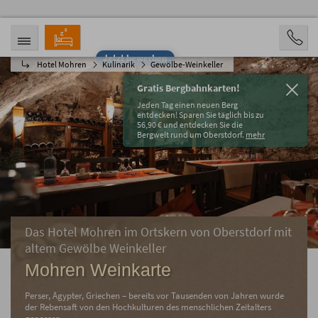
Jetzt bewerben
Hotel Mohren
Kulinarik
Gewölbe-Weinkeller
ANREISE
ABREISE
09.08.2026
14.08.2026
Gratis Bergbahnkarten!
PERSONEN
Jeden Tag einen neuen Berg
2 Personen
entdecken! Sparen Sie täglich bis zu
56,90 € und entdecken Sie die
Bergwelt rund um Oberstdorf.
mehr
BUCHEN
Das Hotel Mohren im Ortskern von Oberstdorf mit
altem Gewölbe Weinkeller
Mohren Weinkarte
Perser, Ägypter, Griechen – bereits vor Tausenden von Jahren wurde
der Rebensaft von den Hochkulturen des menschlichen Zeitalters