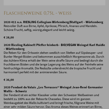
Flaschenweine 0,75l - weiss
2020 411 n.n. RIESLING Collegium Wirtemberg/Stuttgart – Würtemberg
Reizvoller Duft aus Birne, Apfel, Aprikose, Pfirsich, Ananas und Mandeln.
Schöne Frucht, saftig, würzig,elegant und leicht salzig.
€ 28,00
2020 Riesling Kabinett Pfeffer feinherb - BIO/VEGAN Weingut Karl Haidle
– Württemberg
Die Reben für den Ortswein stehen westlich von Stetten auf Gipskeuper- und
Bunter Mergel-Böden und bekommen ausschließlich Morgensonne ab. Durch
das kühlere Klima erhält der Wein seine straffe Säure und bedingt durch die
fruchtbaren Böden und die lange Lagerung des Weins auf der Feinhefe seine
feinfruchtige Aromatik. Die Restsüße unterstreicht die tropische Frucht und
harmoniert perfekt mit der animierenden Säure.
€ 36,00
2020 Fendant du Valais „Les Terrasses“ Weingut Jean-René Germanier
Wallis – Schweiz
Der Fendant ist ein echter Klassiker unter den Schweizer Weißweinen und
besteht zu 100% aus der Rebsorte Chasselas. Diese wird im ganzen
Weinbaugebiet des Wallis kultiviert und bringt frische, filigrane Weine mit
einer sehr milden Säure hervor. Das Aroma dieses Weines erinnert an Birne,