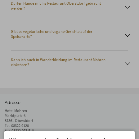
Dürfen Hunde mit ins Restaurant Oberstdorf gebracht
werden?
Gibt es vegetarische und vegane Gerichte auf der
Speisekarte?
Kann ich auch in Wanderkleidung im Restaurant Mohren
einkehren?
Adresse
Hotel Mohren
Marktplatz 6
87561 Oberstdorf
Tel.
08322 9120
Fax 08322 978 510