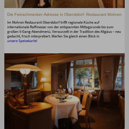
Die Feinschmecker-Adresse in Oberstdorf: Restaurant Mohren
Im Mohren Restaurant Oberstdorf trifft regionale Küche auf
internationale Raffinesse: von der entspannten Mittagsrunde bis zum
großen 5-Gang-Abendmenü. Verwurzelt in der Tradition des Allgäus – neu
gedacht, frisch interpretiert. Werfen Sie gleich einen Blick in
unsere Speisekarte
!