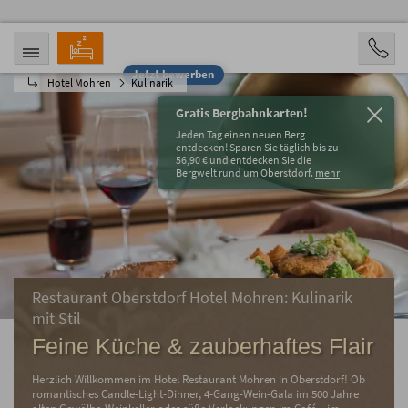
Jetzt bewerben
Hotel Mohren
Kulinarik
ANREISE
ABREISE
09.08.2026
14.08.2026
Gratis Bergbahnkarten!
PERSONEN
Jeden Tag einen neuen Berg
2 Personen
entdecken! Sparen Sie täglich bis zu
56,90 € und entdecken Sie die
Bergwelt rund um Oberstdorf.
mehr
BUCHEN
Restaurant Oberstdorf Hotel Mohren: Kulinarik
mit Stil
Feine Küche & zauberhaftes Flair
Herzlich Willkommen im Hotel Restaurant Mohren in Oberstdorf! Ob
romantisches Candle-Light-Dinner, 4-Gang-Wein-Gala im 500 Jahre