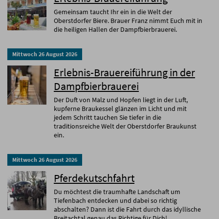
Gemeinsam taucht Ihr ein in die Welt der
Oberstdorfer Biere. Brauer Franz nimmt Euch mit in
die heiligen Hallen der Dampfbierbrauerei.
Mittwoch
26
August
2026
Erlebnis-Brauereiführung in der
Dampfbierbrauerei
Der Duft von Malz und Hopfen liegt in der Luft,
kupferne Braukessel glänzen im Licht und mit
jedem Schritt tauchen Sie tiefer in die
traditionsreiche Welt der Oberstdorfer Braukunst
ein.
Mittwoch
26
August
2026
Pferdekutschfahrt
Du möchtest die traumhafte Landschaft um
Tiefenbach entdecken und dabei so richtig
abschalten? Dann ist die Fahrt durch das idyllische
Breitachtal genau das Richtige für Dich!