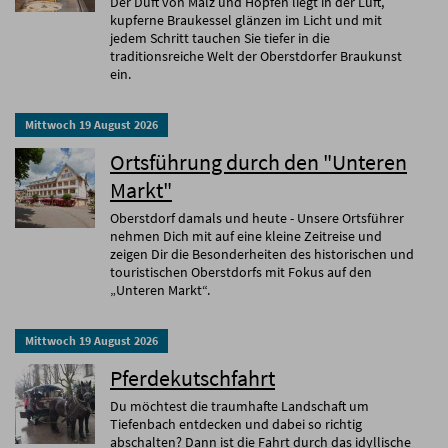
Der Duft von Malz und Hopfen liegt in der Luft,
kupferne Braukessel glänzen im Licht und mit
jedem Schritt tauchen Sie tiefer in die
traditionsreiche Welt der Oberstdorfer Braukunst
ein.
Mittwoch
19
August
2026
Ortsführung durch den "Unteren
Markt"
Oberstdorf damals und heute - Unsere Ortsführer
nehmen Dich mit auf eine kleine Zeitreise und
zeigen Dir die Besonderheiten des historischen und
touristischen Oberstdorfs mit Fokus auf den
„Unteren Markt“.
Mittwoch
19
August
2026
Pferdekutschfahrt
Du möchtest die traumhafte Landschaft um
Tiefenbach entdecken und dabei so richtig
abschalten? Dann ist die Fahrt durch das idyllische