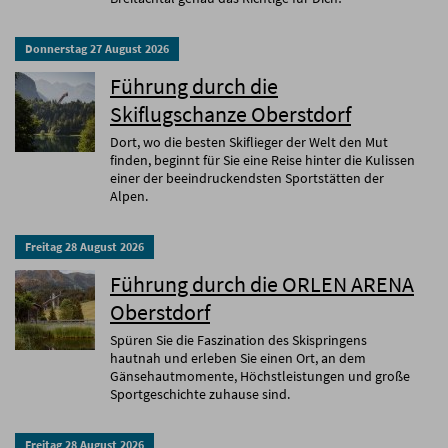
Donnerstag
27
August
2026
Führung durch die
Skiflugschanze Oberstdorf
Dort, wo die besten Skiflieger der Welt den Mut
finden, beginnt für Sie eine Reise hinter die Kulissen
einer der beeindruckendsten Sportstätten der
Alpen.
Freitag
28
August
2026
Führung durch die ORLEN ARENA
Oberstdorf
Spüren Sie die Faszination des Skispringens
hautnah und erleben Sie einen Ort, an dem
Gänsehautmomente, Höchstleistungen und große
Sportgeschichte zuhause sind.
Freitag
28
August
2026