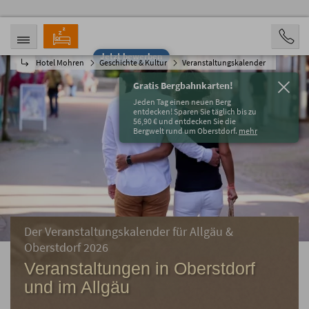
Jetzt bewerben
Hotel Mohren
Geschichte & Kultur
Veranstaltungskalender
ANREISE
ABREISE
08.08.2026
13.08.2026
Gratis Bergbahnkarten!
PERSONEN
Jeden Tag einen neuen Berg
2 Personen
entdecken! Sparen Sie täglich bis zu
56,90 € und entdecken Sie die
Bergwelt rund um Oberstdorf.
mehr
BUCHEN
Der Veranstaltungskalender für Allgäu &
Oberstdorf 2026
Veranstaltungen in Oberstdorf
und im Allgäu