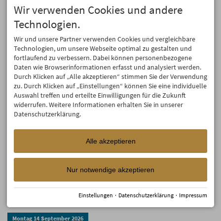
Wir verwenden Cookies und andere
Erleben Sie eine etwas andere Ausstellung und
kommen Sie ins staunen. Lassen Sie sich von
Technologien.
einzigartiger Kunst imponieren und inspirieren.
Wir und unsere Partner verwenden Cookies und vergleichbare
Technologien, um unsere Webseite optimal zu gestalten und
Montag
14
September
2026
fortlaufend zu verbessern. Dabei können personenbezogene
Alphornschnupperkurs
Daten wie Browserinformationen erfasst und analysiert werden.
Durch Klicken auf „Alle akzeptieren“ stimmen Sie der Verwendung
Nutze die einmalige Gelegenheit und probiere
zu. Durch Klicken auf „Einstellungen“ können Sie eine individuelle
dieses ursprüngliche Nutzinstrument, das "Handy"
Auswahl treffen und erteilte Einwilligungen für die Zukunft
der Alpen, mit einem erfahrenen Musiker aus.
widerrufen. Weitere Informationen erhalten Sie in unserer
Früher diente das Alphorn unter anderem zur
Datenschutzerklärung.
Verständigung zwischen Berg und Tal.
Alle akzeptieren
Montag
14
September
2026
Gästebegrüßung
Nur notwendige akzeptieren
Starten Sie Ihren Urlaub bestens informiert und
lassen Sie Sich von der besonderen Atmosphäre
Oberstdorfs willkommen heißen
Einstellungen
·
Datenschutzerklärung
·
Impressum
Montag
14
September
2026