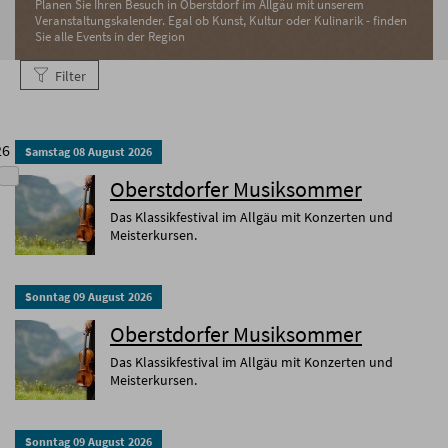
Planen Sie Ihren Besuch in Oberstdorf im Allgäu mit unserem
Veranstaltungskalender. Egal ob Kunst, Kultur oder Kulinarik - finden
Sie alle Events in der Region
Filter
26
Samstag
08
August
2026
Oberstdorfer Musiksommer
Das Klassikfestival im Allgäu mit Konzerten und
Meisterkursen.
Sonntag
09
August
2026
Oberstdorfer Musiksommer
Das Klassikfestival im Allgäu mit Konzerten und
Meisterkursen.
Sonntag
09
August
2026