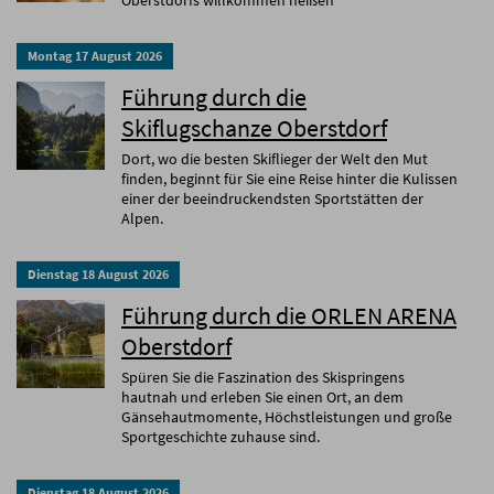
Oberstdorfs willkommen heißen
Montag
17
August
2026
Führung durch die
Skiflugschanze Oberstdorf
Dort, wo die besten Skiflieger der Welt den Mut
finden, beginnt für Sie eine Reise hinter die Kulissen
einer der beeindruckendsten Sportstätten der
Alpen.
Dienstag
18
August
2026
Führung durch die ORLEN ARENA
Oberstdorf
Spüren Sie die Faszination des Skispringens
hautnah und erleben Sie einen Ort, an dem
Gänsehautmomente, Höchstleistungen und große
Sportgeschichte zuhause sind.
Dienstag
18
August
2026