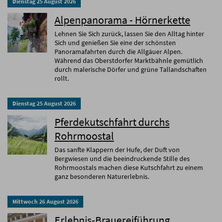
Dienstag
25
August
2026
Alpenpanorama - Hörnerkette
Lehnen Sie Sich zurück, lassen Sie den Alltag hinter
Sich und genießen Sie eine der schönsten
Panoramafahrten durch die Allgäuer Alpen.
Während das Oberstdorfer Marktbähnle gemütlich
durch malerische Dörfer und grüne Tallandschaften
rollt.
Dienstag
25
August
2026
Pferdekutschfahrt durchs
Rohrmoostal
Das sanfte Klappern der Hufe, der Duft von
Bergwiesen und die beeindruckende Stille des
Rohrmoostals machen diese Kutschfahrt zu einem
ganz besonderen Naturerlebnis.
Mittwoch
26
August
2026
Erlebnis-Brauereiführung