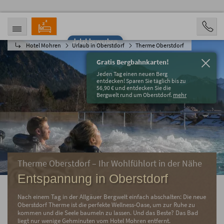
Jetzt bewerben
Hotel Mohren
Urlaub in Oberstdorf
Therme Oberstdorf
ANREISE
ABREISE
09.08.2026
14.08.2026
Gratis Bergbahnkarten!
PERSONEN
Jeden Tag einen neuen Berg
2 Personen
entdecken! Sparen Sie täglich bis zu
56,90 € und entdecken Sie die
Bergwelt rund um Oberstdorf.
mehr
BUCHEN
Therme Oberstdorf – Ihr Wohlfühlort in der Nähe
Entspannung in Oberstdorf
Nach einem Tag in der Allgäuer Bergwelt einfach abschalten: Die neue
Oberstdorf Therme ist die perfekte Wellness-Oase, um zur Ruhe zu
kommen und die Seele baumeln zu lassen. Und das Beste? Das Bad
liegt nur wenige Gehminuten vom Hotel Mohren entfernt.