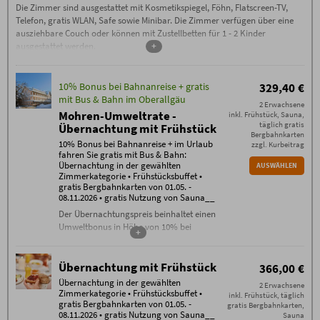
Die Zimmer sind ausgestattet mit Kosmetikspiegel, Föhn, Flatscreen-TV,
Telefon, gratis WLAN, Safe sowie Minibar. Die Zimmer verfügen über eine
ausziehbare Couch oder können mit Zustellbetten für 1 - 2 Kinder
ausgestattet werden.
+
10% Bonus bei Bahnanreise + gratis
329,40 €
mit Bus & Bahn im Oberallgäu
2 Erwachsene
Mohren-Umweltrate -
inkl. Frühstück, Sauna,
täglich gratis
Übernachtung mit Frühstück
Bergbahnkarten
10% Bonus bei Bahnanreise + im Urlaub
zzgl. Kurbeitrag
fahren Sie gratis mit Bus & Bahn:
Übernachtung in der gewählten
AUSWÄHLEN
Zimmerkategorie • Frühstücksbuffet •
gratis Bergbahnkarten von 01.05. -
08.11.2026 • gratis Nutzung von Sauna__
Der Übernachtungspreis beinhaltet einen
Umweltbonus in Höhe von 10% bei
+
Bahnanreise.
Inklusivleistungen:
Übernachtung mit Frühstück
366,00 €
Übernachtung in der gewählten
Übernachtung in der gewählten
Zimmerkategorie
2 Erwachsene
Zimmerkategorie • Frühstücksbuffet •
inkl. Frühstück, täglich
Frühstücksbuffet
gratis Bergbahnkarten von 01.05. -
gratis Bergbahnkarten,
gratis WLAN im gesamten Haus
08.11.2026 • gratis Nutzung von Sauna__
Sauna