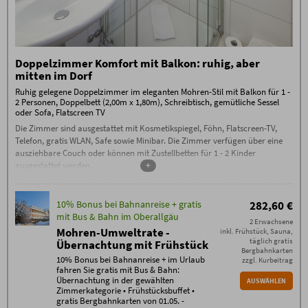
87561 Oberstdorf
info@hotel-mohren.de). 100% Storno-Gebühren am
- Check-in ab 15 Uhr. Falls Sie nach 23.00 Uhr
Tag der Anreise oder bei Nicht-Anreise. Es ist keine
anreisen, kontaktieren Sie uns bitte am Anreisetag
Umbuchung / Verschiebung möglich.
per Telefon Tel. 08322/9120
- Check-out bis 12 Uhr
Zusätzliche Bedingungen Halbpension
Keine Anzahlung erforderlich, 70 % Stornogebühren
Doppelzimmer Komfort mit Balkon: ruhig, aber
außer bei Weitervermietung, die Stornierung muss
mitten im Dorf
schriftlich per E-Mail erfolgen (ausschließlich an
info@hotel-mohren.de). 100% Storno-Gebühren am
Ruhig gelegene Doppelzimmer im eleganten Mohren-Stil mit Balkon für 1 -
Tag der Anreise oder bei Nicht-Anreise. Es ist keine
2 Personen, Doppelbett (2,00m x 1,80m), Schreibtisch, gemütliche Sessel
Umbuchung / Verschiebung möglich.
oder Sofa, Flatscreen TV
Die Zimmer sind ausgestattet mit Kosmetikspiegel, Föhn, Flatscreen-TV,
Telefon, gratis WLAN, Safe sowie Minibar. Die Zimmer verfügen über eine
ausziehbare Couch oder können mit Zustellbetten für 1 - 2 Kinder
ausgestattet werden.
+
10% Bonus bei Bahnanreise + gratis
282,60 €
mit Bus & Bahn im Oberallgäu
2 Erwachsene
Mohren-Umweltrate -
inkl. Frühstück, Sauna,
täglich gratis
Übernachtung mit Frühstück
Bergbahnkarten
10% Bonus bei Bahnanreise + im Urlaub
zzgl. Kurbeitrag
fahren Sie gratis mit Bus & Bahn:
Übernachtung in der gewählten
AUSWÄHLEN
Zimmerkategorie • Frühstücksbuffet •
gratis Bergbahnkarten von 01.05. -