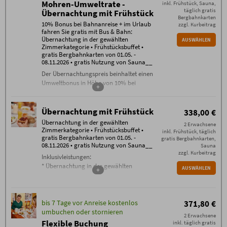
Mohren-Umweltrate -
inkl. Frühstück, Sauna,
täglich gratis
Übernachtung mit Frühstück
Bergbahnkarten
10% Bonus bei Bahnanreise + im Urlaub
zzgl. Kurbeitrag
fahren Sie gratis mit Bus & Bahn:
Übernachtung in der gewählten
AUSWÄHLEN
Zimmerkategorie • Frühstücksbuffet •
gratis Bergbahnkarten von 01.05. -
08.11.2026 • gratis Nutzung von Sauna__
Der Übernachtungspreis beinhaltet einen
Umweltbonus in Höhe von 10% bei
+
Bahnanreise.
Inklusivleistungen:
Übernachtung mit Frühstück
338,00 €
Übernachtung in der gewählten
Übernachtung in der gewählten
Zimmerkategorie
2 Erwachsene
Zimmerkategorie • Frühstücksbuffet •
inkl. Frühstück, täglich
Frühstücksbuffet
gratis Bergbahnkarten von 01.05. -
gratis Bergbahnkarten,
gratis WLAN im gesamten Haus
08.11.2026 • gratis Nutzung von Sauna__
Sauna
täglich freie Nutzung der Sauna
zzgl. Kurbeitrag
Inklusivleistungen:
Bergbahn unlimited
: täglich gratis
* Übernachtung in der gewählten
AUSWÄHLEN
Tickets für alle Bergbahnen
+
Zimmerkategorie
Oberstdorf / Kleinwalsertal (je nach
* Frühstücksbuffet
Öffnungszeiten der Bergbahnen im
* gratis WLAN im gesamten Haus
Sommerbetrieb) von 01.05. bis
bis 7 Tage vor Anreise kostenlos
371,80 €
* täglich freie Nutzung der Sauna
08.11.2026
umbuchen oder stornieren
*
Bergbahn unlimited
: täglich gratis
2 Erwachsene
Buchungsbedingungen
Tickets für alle Bergbahnen Oberstdorf /
Flexible Buchung
inkl. täglich gratis
Es gelten die
Buchungsbedingungen
(PDF) des