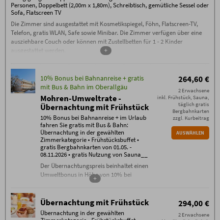
Personen, Doppelbett (2,00m x 1,80m), Schreibtisch, gemütliche Sessel oder
Sofa, Flatscreen TV
Die Zimmer sind ausgestattet mit Kosmetikspiegel, Föhn, Flatscreen-TV,
Telefon, gratis WLAN, Safe sowie Minibar. Die Zimmer verfügen über eine
ausziehbare Couch oder können mit Zustellbetten für 1 - 2 Kinder
ausgestattet werden.
+
10% Bonus bei Bahnanreise + gratis
264,60 €
mit Bus & Bahn im Oberallgäu
2 Erwachsene
Mohren-Umweltrate -
inkl. Frühstück, Sauna,
täglich gratis
Übernachtung mit Frühstück
Bergbahnkarten
10% Bonus bei Bahnanreise + im Urlaub
zzgl. Kurbeitrag
fahren Sie gratis mit Bus & Bahn:
Übernachtung in der gewählten
AUSWÄHLEN
Zimmerkategorie • Frühstücksbuffet •
gratis Bergbahnkarten von 01.05. -
08.11.2026 • gratis Nutzung von Sauna__
Der Übernachtungspreis beinhaltet einen
Umweltbonus in Höhe von 10% bei
+
Bahnanreise.
Inklusivleistungen:
Übernachtung mit Frühstück
294,00 €
Übernachtung in der gewählten
Übernachtung in der gewählten
Zimmerkategorie
2 Erwachsene