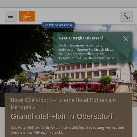
Jetzt bewerben
ANREISE
ABREISE
20.08.2026
23.08.2026
Gratis Bergbahnkarten!
PERSONEN
Jeden Tag einen neuen Berg
2 Personen
entdecken! Sparen Sie täglich bis zu
56,90 € und entdecken Sie die
Bergwelt rund um Oberstdorf.
mehr
BUCHEN
Hotel Oberstdorf – 4 Sterne Hotel Mohren am
Marktplatz
Grandhotel-Flair in Oberstdorf
Das Hotel Mohren ist ein Ort, an dem Zeit ihre Bedeutung verliert und
Genuss in den Mittelpunkt rückt.