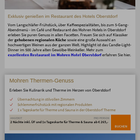
Exklusiv genießen im Restaurant des Hotels Oberstdorf
Vom Langschläfer-Frühstück, über Kaffeespezialitäten, bis zum 5-Gang-
Abendmenü - im Café und Restaurant des Mohren Hotels in Oberstdorf
erleben Sie puren Genuss in allen Facetten. Freuen Sie sich auf Klassiker
der
gehobenen regionalen Küche
sowie eine große Auswahl an
hochwertigen Weinen aus der ganzen Welt. Highlight ist das Candle-Light-
Dinner im 500 Jahre alten Gewölbe-Weinkeller. Mehr zum
exzellenten Restaurant im Mohren Hotel Oberstdorf
erfahren Sie hier.
Mohren Thermen-Genuss
Erleben Sie Kulinarik und Therme im Herzen von Oberstdorf
Übernachtung in stilvollen Zimmern
Schlemmerfrühstück mit regionalen Produkten
1 x Tageskarte für Therme und Sauna in der Oberstdorf Therme
ANGEBOT
PRO PERSON
2 Nächte inkl. ÜF und 1x Tageskarte für Therme & Sauna
ab € 265,-
BUCHEN