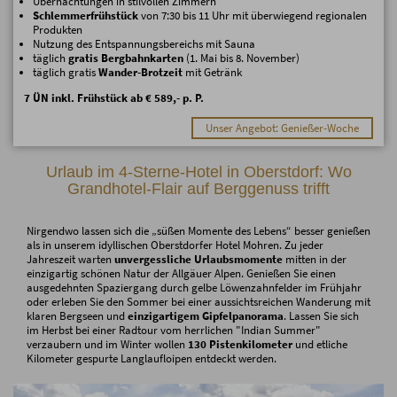
Übernachtungen in stilvollen Zimmern
Schlemmerfrühstück
von 7:30 bis 11 Uhr mit überwiegend regionalen
Produkten
Nutzung des Entspannungsbereichs mit Sauna
täglich
gratis Bergbahnkarten
(1. Mai bis 8. November)
täglich gratis
Wander-Brotzeit
mit Getränk
7 ÜN inkl. Frühstück ab € 589,- p. P.
Unser Angebot: Genießer-Woche
Urlaub im 4-Sterne-Hotel in Oberstdorf: Wo
Grandhotel-Flair auf Berggenuss trifft
Nirgendwo lassen sich die „süßen Momente des Lebens“ besser genießen
als in unserem idyllischen Oberstdorfer Hotel Mohren. Zu jeder
Jahreszeit warten
unvergessliche Urlaubsmomente
mitten in der
einzigartig schönen Natur der Allgäuer Alpen. Genießen Sie einen
ausgedehnten Spaziergang durch gelbe Löwenzahnfelder im Frühjahr
oder erleben Sie den Sommer bei einer aussichtsreichen Wanderung mit
klaren Bergseen und
einzigartigem Gipfelpanorama
. Lassen Sie sich
im Herbst bei einer Radtour vom herrlichen "Indian Summer"
verzaubern und im Winter wollen
130 Pistenkilometer
und etliche
Kilometer gespurte Langlaufloipen entdeckt werden.