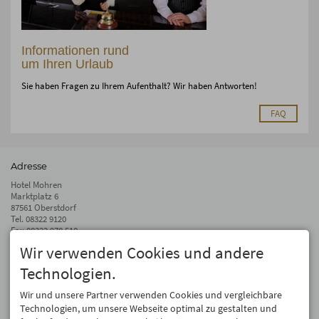
Informationen rund
um Ihren Urlaub
Sie haben Fragen zu Ihrem Aufenthalt? Wir haben Antworten!
FAQ
Adresse
Hotel Mohren
Marktplatz 6
87561 Oberstdorf
Tel.
08322 9120
Fax 08322 978 510
Wir verwenden Cookies und andere
info@hotel-mohren.de
Technologien.
Auf dem Laufenden bleiben
Wir geben Ihre E-Mail-Adresse nicht weiter. Wir mögen auch keinen Spam.
Wir und unsere Partner verwenden Cookies und vergleichbare
Versprochen! Eine Abmeldung ist jederzeit möglich.
Technologien, um unsere Webseite optimal zu gestalten und