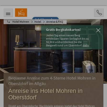
Jetzt bewerben
Hotel Mohren
Hotel
Anreise & FAQ
ANREISE
ABREISE
08.08.2026
13.08.2026
Gratis Bergbahnkarten!
PERSONEN
Jeden Tag einen neuen Berg
2 Personen
entdecken! Sparen Sie täglich bis zu
56,90 € und entdecken Sie die
Bergwelt rund um Oberstdorf.
mehr
BUCHEN
Bequeme Anreise zum 4-Sterne Hotel Mohren in
Oberstdorf im Allgäu
Anreise ins Hotel Mohren in
Oberstdorf
Direkt am Oberstdorfer Marktplatz gelegen bietet das Hotel Mohren