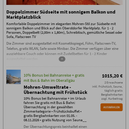
- Check-out bis 12 Uhr
Zusätzliche Bedingungen Halbpension
Keine Anzahlung erforderlich, 70 % Stornogebühren
Doppelzimmer Südseite mit sonnigem Balkon und
außer bei Weitervermietung, die Stornierung muss
Marktplatzblick
schriftlich per E-Mail erfolgen (ausschließlich an
info@hotel-mohren.de). 100% Storno-Gebühren am
Komfortable Doppelzimmer im eleganten Mohren-Stil zur Südseite mit
Tag der Anreise oder bei Nicht-Anreise. Es ist keine
sonnigem Balkon und Blick auf den Oberstdorfer Marktplatz. für 1 - 2
Umbuchung / Verschiebung möglich.
Personen, Doppelbett (2,00m x 1,80m), Schreibtisch, gemütliche Sessel oder
Sofa, Flatscreen TV
Die Zimmer sind ausgestattet mit Kosmetikspiegel, Föhn, Flatscreen-TV,
Telefon, gratis WLAN, Safe sowie Minibar. Die Zimmer verfügen über eine
ausziehbare Couch oder können mit Zustellbetten für 1 - 2 Kinder
ausgestattet werden.
+
10% Bonus bei Bahnanreise + gratis
1015,20 €
mit Bus & Bahn im Oberallgäu
2 Erwachsene
Mohren-Umweltrate -
inkl. Frühstück, Sauna,
täglich gratis
Übernachtung mit Frühstück
Bergbahnkarten
10% Bonus bei Bahnanreise + im Urlaub
zzgl. Kurbeitrag
fahren Sie gratis mit Bus & Bahn:
Übernachtung in der gewählten
AUSWÄHLEN
Zimmerkategorie • Frühstücksbuffet •
gratis Bergbahnkarten von 01.05. -
08.11.2026 • gratis Nutzung von Sauna__
Der Übernachtungspreis beinhaltet einen