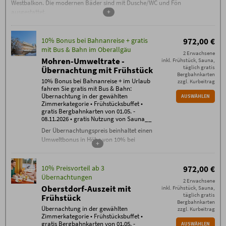
Westbalkon. Die modernen Bäder sind mit Dusche/WC und Fön
ausgestattet.
+
10% Bonus bei Bahnanreise + gratis
972,00 €
mit Bus & Bahn im Oberallgäu
2 Erwachsene
Mohren-Umweltrate -
inkl. Frühstück, Sauna,
täglich gratis
Übernachtung mit Frühstück
Bergbahnkarten
10% Bonus bei Bahnanreise + im Urlaub
zzgl. Kurbeitrag
fahren Sie gratis mit Bus & Bahn:
Übernachtung in der gewählten
AUSWÄHLEN
Zimmerkategorie • Frühstücksbuffet •
gratis Bergbahnkarten von 01.05. -
08.11.2026 • gratis Nutzung von Sauna__
Der Übernachtungspreis beinhaltet einen
Umweltbonus in Höhe von 10% bei
+
Bahnanreise.
Inklusivleistungen:
10% Preisvorteil ab 3
972,00 €
Übernachtung in der gewählten
Übernachtungen
Zimmerkategorie
2 Erwachsene
Oberstdorf-Auszeit mit
inkl. Frühstück, Sauna,
Frühstücksbuffet
täglich gratis
Frühstück
gratis WLAN im gesamten Haus
Bergbahnkarten
täglich freie Nutzung der Sauna
Übernachtung in der gewählten
zzgl. Kurbeitrag
Zimmerkategorie • Frühstücksbuffet •
Bergbahn unlimited
: täglich gratis
gratis Bergbahnkarten von 01.05. -
AUSWÄHLEN
Tickets für alle Bergbahnen