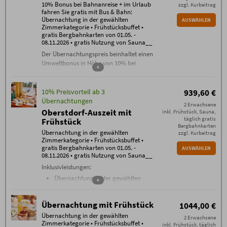
10% Bonus bei Bahnanreise + im Urlaub
zzgl. Kurbeitrag
fahren Sie gratis mit Bus & Bahn:
Übernachtung in der gewählten
AUSWÄHLEN
Zimmerkategorie • Frühstücksbuffet •
gratis Bergbahnkarten von 01.05. -
08.11.2026 • gratis Nutzung von Sauna__
Der Übernachtungspreis beinhaltet einen
Umweltbonus in Höhe von 10% bei
+
Bahnanreise.
Inklusivleistungen:
10% Preisvorteil ab 3
939,60 €
Übernachtung in der gewählten
Übernachtungen
Zimmerkategorie
2 Erwachsene
Oberstdorf-Auszeit mit
inkl. Frühstück, Sauna,
Frühstücksbuffet
täglich gratis
Frühstück
gratis WLAN im gesamten Haus
Bergbahnkarten
täglich freie Nutzung der Sauna
Übernachtung in der gewählten
zzgl. Kurbeitrag
Zimmerkategorie • Frühstücksbuffet •
Bergbahn unlimited
: täglich gratis
gratis Bergbahnkarten von 01.05. -
AUSWÄHLEN
Tickets für alle Bergbahnen
08.11.2026 • gratis Nutzung von Sauna__
Oberstdorf / Kleinwalsertal (je nach
Inklusivleistungen:
Öffnungszeiten der Bergbahnen im
Sommerbetrieb) von 01.05. bis
Übernachtung in der gewählten
+
08.11.2026
Zimmerkategorie
Frühstücksbuffet
Buchungsbedingungen
Übernachtung mit Frühstück
1044,00 €
gratis WLAN im gesamten Haus
Es gelten die
Buchungsbedingungen
(PDF) des
Hotel Mohren, Reisigl herzlich GmbH, Marktplatz 6,
täglich freie Nutzung der Sauna
Übernachtung in der gewählten
2 Erwachsene
87561 Oberstdorf
Zimmerkategorie • Frühstücksbuffet •
Bergbahn unlimited
: täglich gratis
inkl. Frühstück, täglich
- Check-in ab 15 Uhr. Falls Sie nach 23.00 Uhr