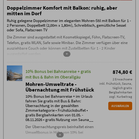
Zusätzliche Bedingungen Halbpension
Keine Anzahlung erforderlich, 70 % Stornogebühren
Doppelzimmer Komfort mit Balkon: ruhig, aber
außer bei Weitervermietung, die Stornierung muss
mitten im Dorf
schriftlich per E-Mail erfolgen (ausschließlich an
info@hotel-mohren.de). 100% Storno-Gebühren am
Ruhig gelegene Doppelzimmer im eleganten Mohren-Stil mit Balkon für 1 -
Tag der Anreise oder bei Nicht-Anreise. Es ist keine
2 Personen, Doppelbett (2,00m x 1,80m), Schreibtisch, gemütliche Sessel
Umbuchung / Verschiebung möglich.
oder Sofa, Flatscreen TV
Die Zimmer sind ausgestattet mit Kosmetikspiegel, Föhn, Flatscreen-TV,
Telefon, gratis WLAN, Safe sowie Minibar. Die Zimmer verfügen über eine
ausziehbare Couch oder können mit Zustellbetten für 1 - 2 Kinder
ausgestattet werden.
+
10% Bonus bei Bahnanreise + gratis
874,80 €
mit Bus & Bahn im Oberallgäu
2 Erwachsene
Mohren-Umweltrate -
inkl. Frühstück, Sauna,
täglich gratis
Übernachtung mit Frühstück
Bergbahnkarten
10% Bonus bei Bahnanreise + im Urlaub
zzgl. Kurbeitrag
fahren Sie gratis mit Bus & Bahn:
Übernachtung in der gewählten
AUSWÄHLEN
Zimmerkategorie • Frühstücksbuffet •
gratis Bergbahnkarten von 01.05. -
08.11.2026 • gratis Nutzung von Sauna__
Der Übernachtungspreis beinhaltet einen
Umweltbonus in Höhe von 10% bei
+
Bahnanreise.