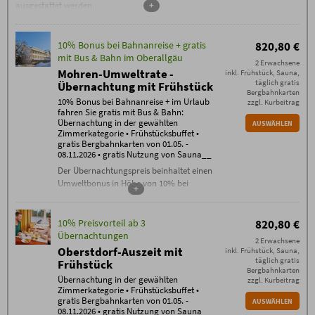
ausgestattet werden.
+
10% Bonus bei Bahnanreise + gratis
820,80 €
mit Bus & Bahn im Oberallgäu
2 Erwachsene
Mohren-Umweltrate -
inkl. Frühstück, Sauna,
täglich gratis
Übernachtung mit Frühstück
Bergbahnkarten
10% Bonus bei Bahnanreise + im Urlaub
zzgl. Kurbeitrag
fahren Sie gratis mit Bus & Bahn:
Übernachtung in der gewählten
AUSWÄHLEN
Zimmerkategorie • Frühstücksbuffet •
gratis Bergbahnkarten von 01.05. -
08.11.2026 • gratis Nutzung von Sauna__
Der Übernachtungspreis beinhaltet einen
Umweltbonus in Höhe von 10% bei
+
Bahnanreise.
Inklusivleistungen:
10% Preisvorteil ab 3
820,80 €
Übernachtung in der gewählten
Übernachtungen
Zimmerkategorie
2 Erwachsene
Oberstdorf-Auszeit mit
inkl. Frühstück, Sauna,
Frühstücksbuffet
täglich gratis
Frühstück
gratis WLAN im gesamten Haus
Bergbahnkarten
täglich freie Nutzung der Sauna
Übernachtung in der gewählten
zzgl. Kurbeitrag
Zimmerkategorie • Frühstücksbuffet •
Bergbahn unlimited
: täglich gratis
gratis Bergbahnkarten von 01.05. -
AUSWÄHLEN
Tickets für alle Bergbahnen
08.11.2026 • gratis Nutzung von Sauna__