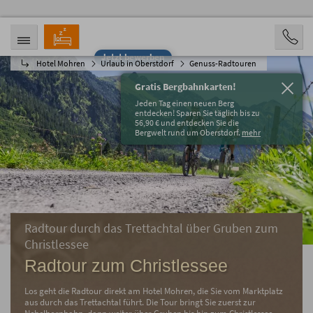
Jetzt bewerben
Hotel Mohren
Urlaub in Oberstdorf
Genuss-Radtouren
ANREISE
ABREISE
09.08.2026
14.08.2026
Gratis Bergbahnkarten!
PERSONEN
Jeden Tag einen neuen Berg
2 Personen
entdecken! Sparen Sie täglich bis zu
56,90 € und entdecken Sie die
Bergwelt rund um Oberstdorf.
mehr
BUCHEN
Radtour durch das Trettachtal über Gruben zum
Christlessee
Radtour zum Christlessee
Los geht die Radtour direkt am Hotel Mohren, die Sie vom Marktplatz
aus durch das Trettachtal führt. Die Tour bringt Sie zuerst zur