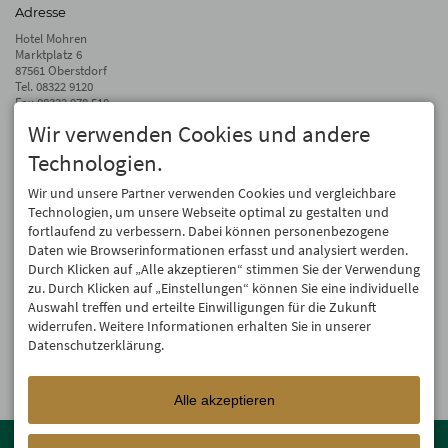
Adresse
Hotel Mohren
Marktplatz 6
87561 Oberstdorf
Tel.
08322 9120
Fax 08322 978 510
Wir verwenden Cookies und andere
info@hotel-mohren.de
Technologien.
Auf dem Laufenden bleiben
Wir geben Ihre E-Mail-Adresse nicht weiter. Wir mögen auch keinen Spam.
Wir und unsere Partner verwenden Cookies und vergleichbare
Versprochen! Eine Abmeldung ist jederzeit möglich.
Technologien, um unsere Webseite optimal zu gestalten und
fortlaufend zu verbessern. Dabei können personenbezogene
Anmelden
Daten wie Browserinformationen erfasst und analysiert werden.
Durch Klicken auf „Alle akzeptieren“ stimmen Sie der Verwendung
zu. Durch Klicken auf „Einstellungen“ können Sie eine individuelle
Auswahl treffen und erteilte Einwilligungen für die Zukunft
widerrufen. Weitere Informationen erhalten Sie in unserer
Datenschutzerklärung.
Alle akzeptieren
Mitglied der
Oberstdorf Resort
Familien mit den schönsten