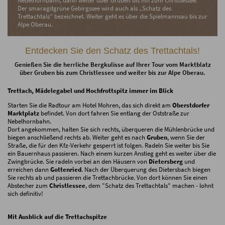
Nebelhornbahn, dann weiter über Gruben bis hin zum Christlessee.
Der smaragdgrüne Gebirgssee wird auch als „Schatz des
Trettachtals“ bezeichnet. Weiter geht es über die Spielmannsau bis zur
Alpe Oberau.
Entdecken Sie den Schatz des Trettachtals!
Genießen Sie die herrliche Bergkulisse auf Ihrer Tour vom Marktblatz
über Gruben bis zum Christlessee und weiter bis zur Alpe Oberau.
Trettach, Mädelegabel und Hochfrottspitz immer im Blick
Starten Sie die Radtour am Hotel Mohren, das sich direkt am
Oberstdorfer
Marktplatz
befindet. Von dort fahren Sie entlang der Oststraße zur
Nebelhornbahn.
Dort angekommen, halten Sie sich rechts, überqueren die Mühlenbrücke und
biegen anschließend rechts ab. Weiter geht es nach
Gruben
, wenn Sie der
Straße, die für den Kfz-Verkehr gesperrt ist folgen. Radeln Sie weiter bis Sie
ein Bauernhaus passieren. Nach einem kurzen Anstieg geht es weiter über die
Zwingbrücke. Sie radeln vorbei an den Häusern von
Dietersberg
und
erreichen dann
Gottenried
. Nach der Überquerung des Dietersbach biegen
Sie rechts ab und passieren die Trettachbrücke. Von dort können Sie einen
Abstecher zum
Christlessee
, dem "Schatz des Trettachtals" machen - lohnt
sich definitiv!
Mit Ausblick auf die Trettachspitze