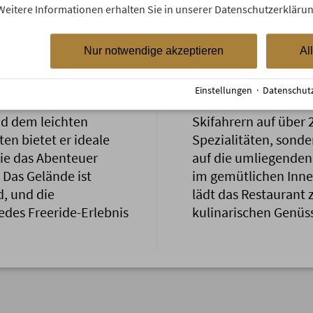
Weitere Informationen erhalten Sie in unserer Datenschutzerklärun
Nur notwendige akzeptieren
Al
Panorama-G
Einstellungen
·
Datenschut
eeride-Fans
. Mit
Das
Panorama-Rest
d dem leichten
Skifahrern auf über 
en bietet er ideale
Spezialitäten, sond
die das Abenteuer
auf die umliegenden
 Das Gelände ist
im gemütlichen Inne
, und die
lädt das Restaurant 
edes Freeride-Erlebnis
kulinarischen Genüss