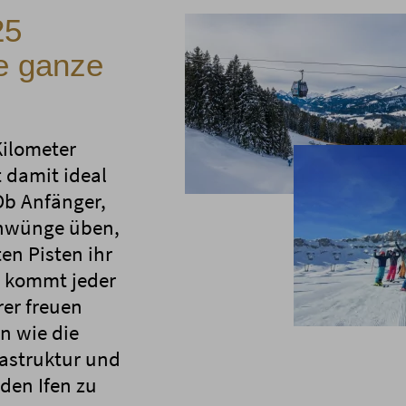
25
ie ganze
Kilometer
 damit ideal
Ob Anfänger,
chwünge üben,
ten Pisten ihr
r kommt jeder
rer freuen
n wie die
rastruktur und
den Ifen zu