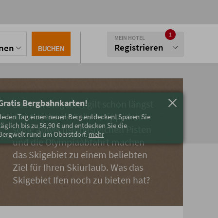
1
MEIN HOTEL
Registrieren
onen
BUCHEN
Gratis Bergbahnkarten!
Das Ifen Skigebiet gilt schon längst
nicht mehr als Geheimtipp, denn
Jeden Tag einen neuen Berg entdecken! Sparen Sie
täglich bis zu 56,90 € und entdecken Sie die
seine abwechslungsreichen Pisten
Bergwelt rund um Oberstdorf.
mehr
und die Olympiaabfahrt machen
das Skigebiet zu einem beliebten
Ziel für Ihren Skiurlaub. Was das
Skigebiet Ifen noch zu bieten hat?