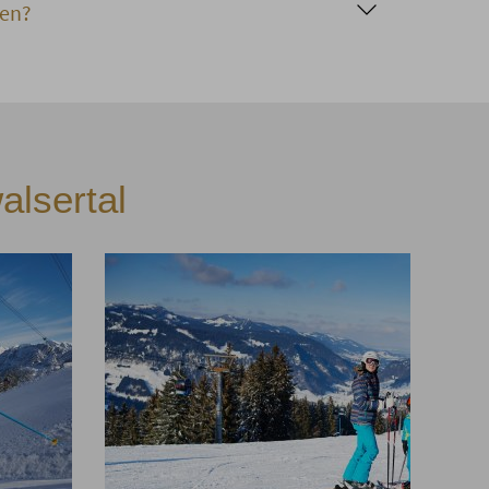
fen?
hier.
alsertal