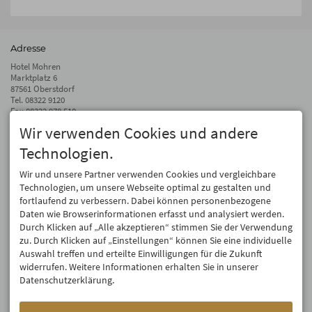
Adresse
Hotel Mohren
Marktplatz 6
87561 Oberstdorf
Tel.
08322 9120
Fax 08322 978 510
Wir verwenden Cookies und andere
info@hotel-mohren.de
Technologien.
Auf dem Laufenden bleiben
Wir geben Ihre E-Mail-Adresse nicht weiter. Wir mögen auch keinen Spam.
Wir und unsere Partner verwenden Cookies und vergleichbare
Versprochen! Eine Abmeldung ist jederzeit möglich.
Technologien, um unsere Webseite optimal zu gestalten und
fortlaufend zu verbessern. Dabei können personenbezogene
Anmelden
Daten wie Browserinformationen erfasst und analysiert werden.
Durch Klicken auf „Alle akzeptieren“ stimmen Sie der Verwendung
zu. Durch Klicken auf „Einstellungen“ können Sie eine individuelle
Auswahl treffen und erteilte Einwilligungen für die Zukunft
widerrufen. Weitere Informationen erhalten Sie in unserer
Datenschutzerklärung.