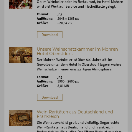
Ob im Weinkeller oder im Restaurant, im Hotel Mohren
wird viel Wert auf Service und Tischetikette gelegt.
Format:
jpg
Auflösung:
2048 × 1365 px
Größe:
520,84 kB
Download
Unsere Weinschatzkammer im Mohren
Hotel Oberstdorf.
Der Mohren Weinkeller ist über 500 Jahre alt. Im
Gewölbe unter dem Hotel in Oberstdorf lagern wahre
Weinschätze in einer einzigartigen Atmosphäre.
Format:
jpg
Auflösung:
3900 × 2600 px
Größe:
5,81 MB
Download
Wein-Raritäten aus Deutschland und
Frankreich
Die Weinauswahl ist groß und vielfältig. Sogar echte
Wein-Raritäten aus Deutschland und Frankreich
finden sich im Weinkeller. Der älteste Wein ist aus dem