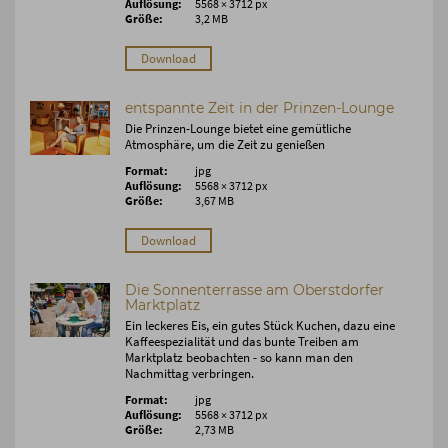
Auflösung:
5568 × 3712 px
Größe:
3,2 MB
Download
entspannte Zeit in der Prinzen-Lounge
Die Prinzen-Lounge bietet eine gemütliche
Atmosphäre, um die Zeit zu genießen
Format:
jpg
Auflösung:
5568 × 3712 px
Größe:
3,67 MB
Download
Die Sonnenterrasse am Oberstdorfer
Marktplatz
Ein leckeres Eis, ein gutes Stück Kuchen, dazu eine
Kaffeespezialität und das bunte Treiben am
Marktplatz beobachten - so kann man den
Nachmittag verbringen.
Format:
jpg
Auflösung:
5568 × 3712 px
Größe:
2,73 MB