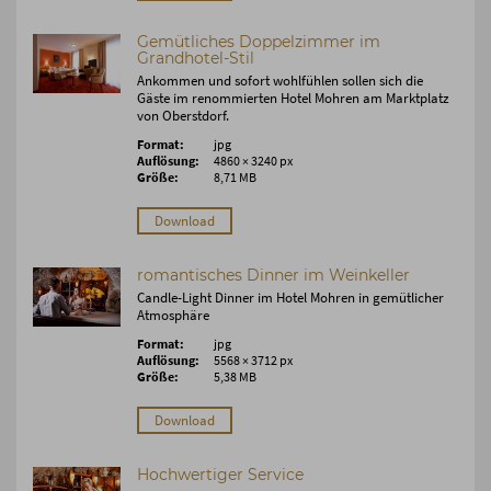
Gemütliches Doppelzimmer im
Grandhotel-Stil
Ankommen und sofort wohlfühlen sollen sich die
Gäste im renommierten Hotel Mohren am Marktplatz
von Oberstdorf.
Format:
jpg
Auflösung:
4860 × 3240 px
Größe:
8,71 MB
Download
romantisches Dinner im Weinkeller
Candle-Light Dinner im Hotel Mohren in gemütlicher
Atmosphäre
Format:
jpg
Auflösung:
5568 × 3712 px
Größe:
5,38 MB
Download
Hochwertiger Service