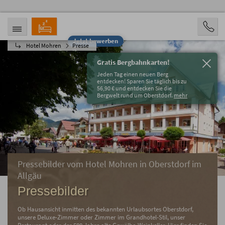
Jetzt bewerben
Hotel Mohren
Presse
ANREISE
ABREISE
07.08.2026
12.08.2026
Gratis Bergbahnkarten!
PERSONEN
Jeden Tag einen neuen Berg
2 Personen
entdecken! Sparen Sie täglich bis zu
56,90 € und entdecken Sie die
Bergwelt rund um Oberstdorf.
mehr
BUCHEN
Pressebilder vom Hotel Mohren in Oberstdorf im
Allgäu
Pressebilder
Ob Hausansicht inmitten des bekannten Urlaubsortes Oberstdorf,
unsere Deluxe-Zimmer oder Zimmer im Grandhotel-Stil, unser