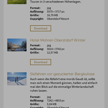
Touren in 3 verschiedenen Höhenlagen.
Format:
jpg
Auflösung:
5575 × 3717 px
Größe:
16,79 MB
Copyright:
Oberstdorf Resort
Download
Hotel Mohren Oberstdorf Winter
Format:
jpg
Auflösung:
5614 × 3742 px
Größe:
12,57 MB
Download
Skifahren vor gezuckerter Bergkulisse
Auch wenn die Abfahrt eine mords Gaudi ist, sollte
man sich einen Moment gönnen, halten und einfach
mal den Blick auf die einmalige Winterlandschaft
ruhen lassen.
Format:
jpg
Auflösung:
7242 × 4833 px
Größe:
5,04 MB
Copyright:
Oberstdorf Resort