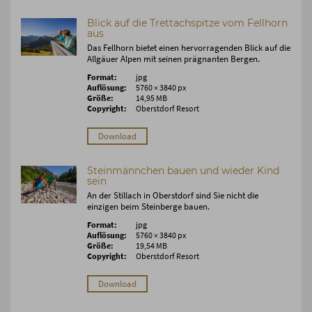
Blick auf die Trettachspitze vom Fellhorn
aus
Das Fellhorn bietet einen hervorragenden Blick auf die
Allgäuer Alpen mit seinen prägnanten Bergen.
Format:
jpg
Auflösung:
5760 × 3840 px
Größe:
14,95 MB
Copyright:
Oberstdorf Resort
Download
Steinmännchen bauen und wieder Kind
sein
An der Stillach in Oberstdorf sind Sie nicht die
einzigen beim Steinberge bauen.
Format:
jpg
Auflösung:
5760 × 3840 px
Größe:
19,54 MB
Copyright:
Oberstdorf Resort
Download