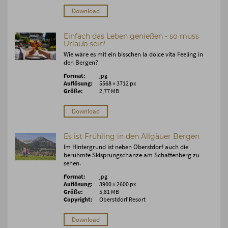
Download
Einfach das Leben genießen - so muss
Urlaub sein!
Wie wäre es mit ein bisschen la dolce vita Feeling in
den Bergen?
Format:
jpg
Auflösung:
5568 × 3712 px
Größe:
2,77 MB
Download
Es ist Frühling in den Allgäuer Bergen
Im Hintergrund ist neben Oberstdorf auch die
berühmte Skisprungschanze am Schattenberg zu
sehen.
Format:
jpg
Auflösung:
3900 × 2600 px
Größe:
5,81 MB
Copyright:
Oberstdorf Resort
Download