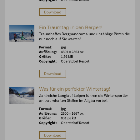
Download
Ein Traumtag in den Bergen!
Traumhaftes Bergpanorama und unzählige Pisten die
nur noch auf Sie warten!
Format:
jpg
Auflösung:
4301 × 2863 px
Größe:
1,91 MB
Copyright:
Oberstdorf Resort
Download
Was für ein perfekter Wintertag!
Zahlreiche Langlauf Loipen führen die Wintersportler
an traumhaften Stellen im Allgäu vorbei.
Format:
jpg
Auflösung:
2500 × 1667 px
Größe:
831,68 kB
Copyright:
Oberstdorf Resort
Download