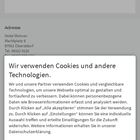
Adresse
Hotel Mohren
Marktplatz 6
87561 Oberstdorf
Tel.
08322 9120
Fax 08322 978 510
Wir verwenden Cookies und andere
info@hotel-mohren.de
Technologien.
Auf dem Laufenden bleiben
Wir geben Ihre E-Mail-Adresse nicht weiter. Wir mögen auch keinen Spam.
Wir und unsere Partner verwenden Cookies und vergleichbare
Versprochen! Eine Abmeldung ist jederzeit möglich.
Technologien, um unsere Webseite optimal zu gestalten und
fortlaufend zu verbessern. Dabei können personenbezogene
Anmelden
Daten wie Browserinformationen erfasst und analysiert werden.
Durch Klicken auf „Alle akzeptieren“ stimmen Sie der Verwendung
zu. Durch Klicken auf „Einstellungen“ können Sie eine individuelle
Auswahl treffen und erteilte Einwilligungen für die Zukunft
widerrufen. Weitere Informationen erhalten Sie in unserer
Datenschutzerklärung.