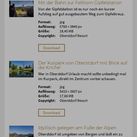
Mit der Bahn zur Fellhorn Gipfelstation
Von der Gipfelstation ist es nur noch ein kurzer
Aufstieg auf gut ausgebautem Weg zum Gipfelkreuz.
Format:
jpg
Auflösung:
5760 × 3840 px
Größe:
18,45 MB
Copyright:
Oberstdorf Resort
Download
Der Kurpark von Oberstdorf mit Blick auf
die Kriche!
Wer in Oberstdorf Urlaub macht sollte unbedingt mal
im Kurpark, direkt im Zentrum vorbei schauen.
Format:
jpg
Auflösung:
5410 × 3607 px
Größe:
17,66 MB
Copyright:
Oberstdorf Resort
Download
Idyllisch gelegen am Fuße der Alpen
Oberstdorf ist umgeben von Bergen und lädt ein zu