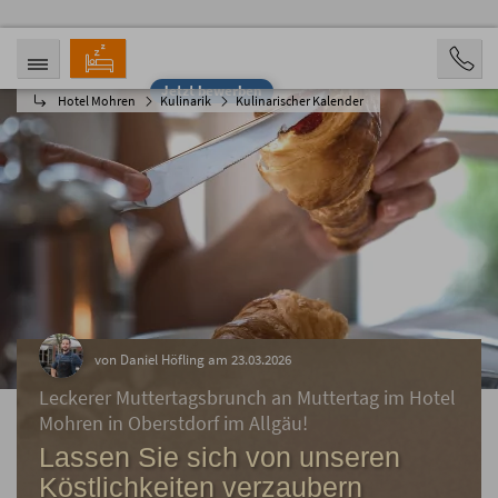
Jetzt bewerben
Hotel Mohren
Kulinarik
Kulinarischer Kalender
ANREISE
ABREISE
08.08.2026
13.08.2026
PERSONEN
2 Personen
BUCHEN
von Daniel Höfling am 23.03.2026
Leckerer Muttertagsbrunch an Muttertag im Hotel
Mohren in Oberstdorf im Allgäu!
Lassen Sie sich von unseren
Köstlichkeiten verzaubern