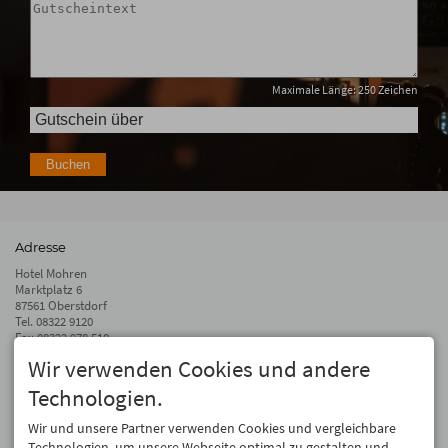
Maximale Länge: 250 Zeichen
Buchen
Adresse
Hotel Mohren
Marktplatz 6
87561 Oberstdorf
Tel.
08322 9120
Fax 08322 978 510
Wir verwenden Cookies und andere
info@hotel-mohren.de
Technologien.
Auf dem Laufenden bleiben
Wir geben Ihre E-Mail-Adresse nicht weiter. Wir mögen auch keinen Spam.
Wir und unsere Partner verwenden Cookies und vergleichbare
Versprochen! Eine Abmeldung ist jederzeit möglich.
Technologien, um unsere Webseite optimal zu gestalten und