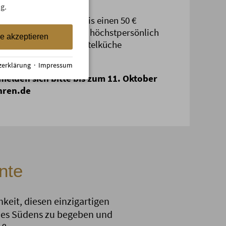
g.
en, ..." erhält als 3. Preis einen 50 €
 Mohren und kann sich höchstpersönlich
le akzeptieren
t und Raffinesse der Hotelküche
zerklärung
·
Impressum
melden sich bitte bis zum 11. Oktober
hren.de
nte
keit, diesen einzigartigen
 des Südens zu begeben und