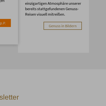
gen
einzigartigen Atmosphäre unserer
bereits stattgefundenen Genuss-
Reisen visuell mitreißen.
p.P.
Genuss in Bildern
letter