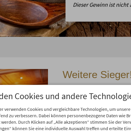
Dieser Gewinn ist nicht 
Weitere Sieger!
Als Dankeschön für eine so 
den Cookies und andere Technologi
und all den herzlichen Komm
zusätzlichen Gewinnen.
er verwenden Cookies und vergleichbare Technologien, um unsere
Mira H.
"Nach Japan, ..." darf
aufend zu verbessern. Dabei können personenbezogene Daten wie 
rt werden. Durch Klicken auf „Alle akzeptieren“ stimmen Sie der V
gewinnen eine Übernachtung 
ungen“ können Sie eine individuelle Auswahl treffen und erteilte Ein
Frühstücksbuffet.