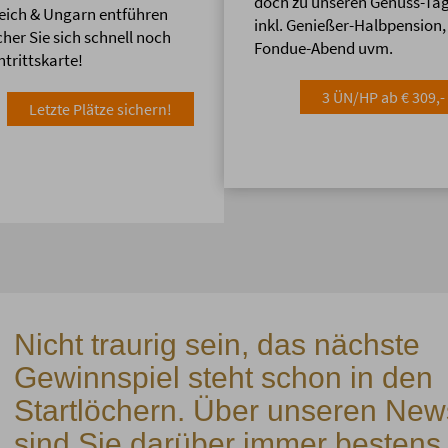
doch zu unseren Genuss-Ta
eich & Ungarn entführen
inkl. Genießer-Halbpension,
cher Sie sich schnell noch
Fondue-Abend uvm.
ntrittskarte!
3 ÜN/HP ab € 309,- 
Letzte Plätze sichern!
Nicht traurig sein, das nächste
Gewinnspiel steht schon in den
Startlöchern. Über unseren News
sind Sie darüber immer bestens