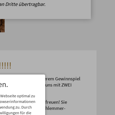
an Dritte übertragbar.
!!!!
große Teilnahme an unserem Gewinnspiel
en.
entaren bedanken wir uns mit ZWEI
 Webseite optimal zu
 sich über den 2. Preis freuen! Sie
Browserinformationen
erwendung zu. Durch
für 2 Personen inkl. Schlemmer-
willigungen für die