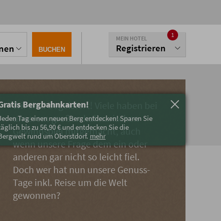
1
MEIN HOTEL
Registrieren
onen
BUCHEN
Gratis Bergbahnkarten!
Wir sind begeistert! Viele haben bei
unserem großen kulinarischen
Jeden Tag einen neuen Berg entdecken! Sparen Sie
täglich bis zu 56,90 € und entdecken Sie die
Gewinnspiel mitgemacht, auch
Bergwelt rund um Oberstdorf.
mehr
wenn unsere Frage dem ein oder
anderen gar nicht so leicht fiel.
Doch wer hat nun unsere Genuss-
Tage inkl. Reise um die Welt
gewonnen?