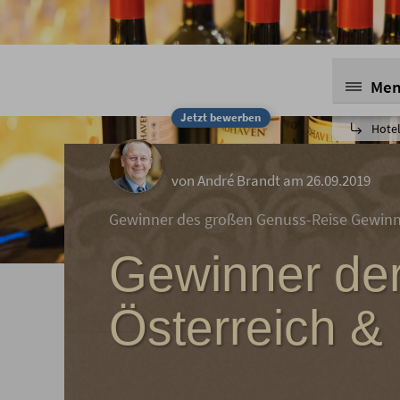
Me
Jetzt bewerben
Hote
von André Brandt am 26.09.2019
Gewinner des großen Genuss-Reise Gewinns
Gewinner de
Österreich &