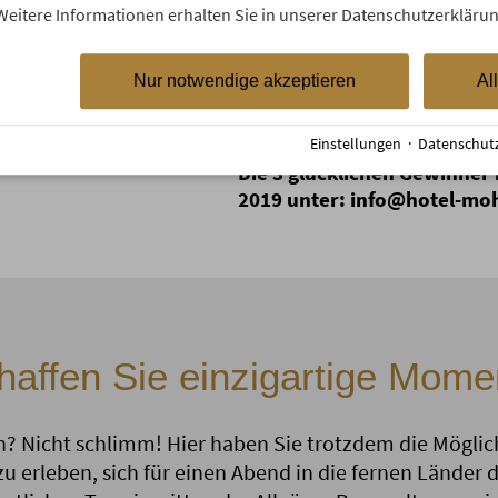
Weitere Informationen erhalten Sie in unserer Datenschutzerklärun
Barbara W.
"Ins südliche Itali
Gutschein für das Restaurant
Nur notwendige akzeptieren
Al
von der kulinarischen Vielfal
überzeugen.
Einstellungen
·
Datenschut
Die 3 glücklichen Gewinner 
2019 unter: info@hotel-mo
haffen Sie einzigartige Mome
 Nicht schlimm! Hier haben Sie trotzdem die Möglich
u erleben, sich für einen Abend in die fernen Länder