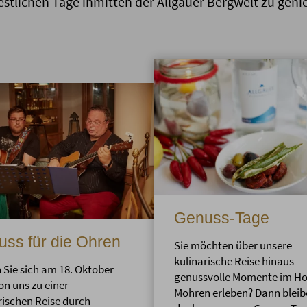
restlichen Tage inmitten der Allgäuer Bergwelt zu geni
Genuss-Tage
ss für die Ohren
Sie möchten über unsere
kulinarische Reise hinaus
 Sie sich am 18. Oktober
genussvolle Momente im Ho
on uns zu einer
Mohren erleben? Dann bleib
rischen Reise durch