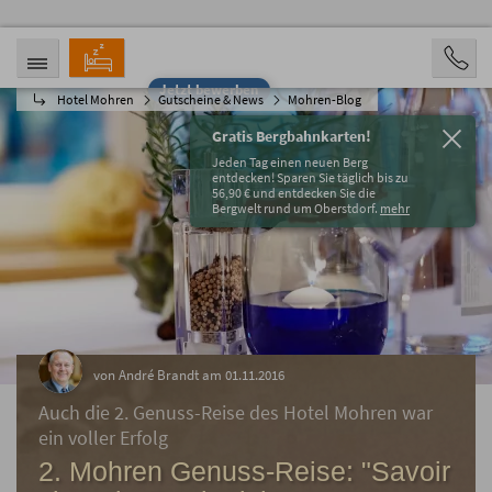
Jetzt bewerben
Hotel Mohren
Gutscheine & News
Mohren-Blog
ANREISE
ABREISE
06.08.2026
11.08.2026
Gratis Bergbahnkarten!
PERSONEN
Jeden Tag einen neuen Berg
2 Personen
entdecken! Sparen Sie täglich bis zu
56,90 € und entdecken Sie die
Bergwelt rund um Oberstdorf.
mehr
BUCHEN
von André Brandt am 01.11.2016
Auch die 2. Genuss-Reise des Hotel Mohren war
ein voller Erfolg
2. Mohren Genuss-Reise: "Savoir