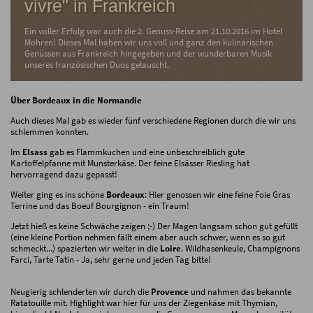
vivre" in Frankreich
Ein voller Erfolg war auch die 2. Genuss-Reise am 21.10.2016 im Hotel
Mohren! Dieses Mal haben wir uns voll und ganz den kulinarischen
Genüssen aus Frankreich hingegeben und der wunderbaren Musik
unseres französischen Duos gelauscht.
Über Bordeaux in die Normandie
Auch dieses Mal gab es wieder fünf verschiedene Regionen durch die wir uns
schlemmen konnten.
Im
Elsass
gab es Flammkuchen und eine unbeschreiblich gute
Kartoffelpfanne mit Munsterkäse. Der feine Elsässer Riesling hat
hervorragend dazu gepasst!
Weiter ging es ins schöne
Bordeaux
: Hier genossen wir eine feine Foie Gras
Terrine und das Boeuf Bourgignon - ein Traum!
Jetzt hieß es keine Schwäche zeigen ;-) Der Magen langsam schon gut gefüllt
(eine kleine Portion nehmen fällt einem aber auch schwer, wenn es so gut
schmeckt...) spazierten wir weiter in die
Loire
. Wildhasenkeule, Champignons
Farci, Tarte Tatin - Ja, sehr gerne und jeden Tag bitte!
Neugierig schlenderten wir durch die
Provence
und nahmen das bekannte
Ratatouille mit. Highlight war hier für uns der Ziegenkäse mit Thymian,