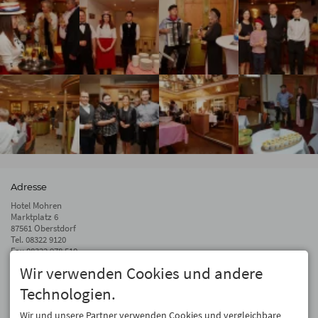
Adresse
Hotel Mohren
Marktplatz 6
87561 Oberstdorf
Tel.
08322 9120
Fax 08322 978 510
Wir verwenden Cookies und andere
info@hotel-mohren.de
Technologien.
Auf dem Laufenden bleiben
Wir geben Ihre E-Mail-Adresse nicht weiter. Wir mögen auch keinen Spam.
Wir und unsere Partner verwenden Cookies und vergleichbare