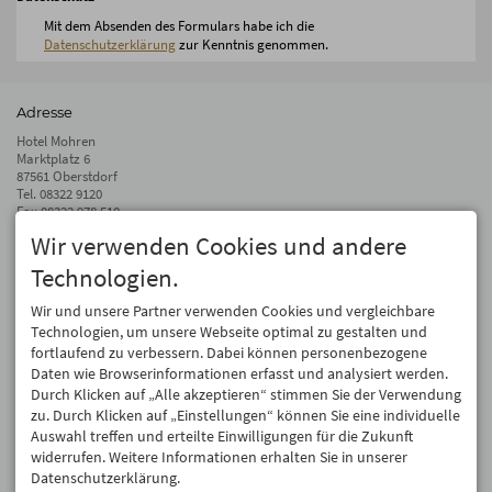
Mit dem Absenden des Formulars habe ich die
Datenschutzerklärung
zur Kenntnis genommen.
Adresse
Hotel Mohren
Marktplatz 6
87561 Oberstdorf
Tel.
08322 9120
Fax 08322 978 510
Wir verwenden Cookies und andere
info@hotel-mohren.de
Technologien.
Auf dem Laufenden bleiben
Wir geben Ihre E-Mail-Adresse nicht weiter. Wir mögen auch keinen Spam.
Wir und unsere Partner verwenden Cookies und vergleichbare
Versprochen! Eine Abmeldung ist jederzeit möglich.
Technologien, um unsere Webseite optimal zu gestalten und
fortlaufend zu verbessern. Dabei können personenbezogene
Anmelden
Daten wie Browserinformationen erfasst und analysiert werden.
Durch Klicken auf „Alle akzeptieren“ stimmen Sie der Verwendung
zu. Durch Klicken auf „Einstellungen“ können Sie eine individuelle
Auswahl treffen und erteilte Einwilligungen für die Zukunft
widerrufen. Weitere Informationen erhalten Sie in unserer
Datenschutzerklärung.