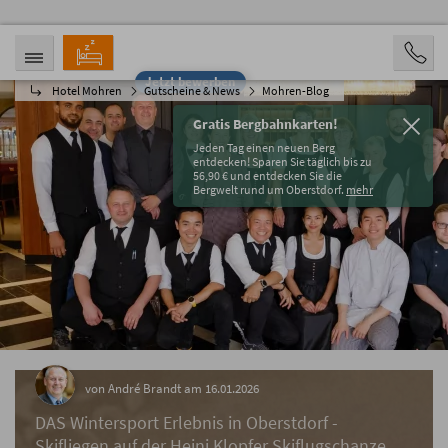
Jetzt bewerben
Hotel Mohren
Gutscheine & News
Mohren-Blog
ANREISE
ABREISE
07.08.2026
12.08.2026
Gratis Bergbahnkarten!
PERSONEN
Jeden Tag einen neuen Berg
2 Personen
entdecken! Sparen Sie täglich bis zu
56,90 € und entdecken Sie die
Bergwelt rund um Oberstdorf.
mehr
BUCHEN
von André Brandt am 16.01.2026
DAS Wintersport Erlebnis in Oberstdorf -
Skifliegen auf der Heini Klopfer Skiflugschanze