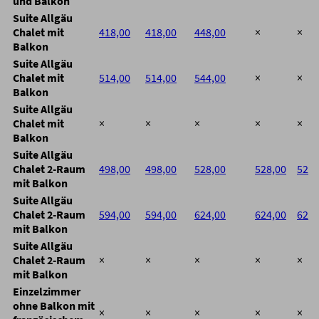
und Balkon
Suite Allgäu
Chalet mit
418,00
418,00
448,00
×
×
Balkon
Suite Allgäu
Chalet mit
514,00
514,00
544,00
×
×
Balkon
Suite Allgäu
Chalet mit
×
×
×
×
×
Balkon
Suite Allgäu
Chalet 2-Raum
498,00
498,00
528,00
528,00
528,
mit Balkon
Suite Allgäu
Chalet 2-Raum
594,00
594,00
624,00
624,00
624,
mit Balkon
Suite Allgäu
Chalet 2-Raum
×
×
×
×
×
mit Balkon
Einzelzimmer
ohne Balkon mit
×
×
×
×
×