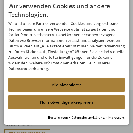
Hostelzimmer
×
×
×
×
×
Wir verwenden Cookies und andere
für 3 Personen
Technologien.
Hostelzimmer
×
×
×
×
×
für 3 Personen
Wir und unsere Partner verwenden Cookies und vergleichbare
Hostelzimmer
×
×
×
×
×
Technologien, um unsere Webseite optimal zu gestalten und
für 4 Personen
fortlaufend zu verbessern. Dabei können personenbezogene
Hostelzimmer
Daten wie Browserinformationen erfasst und analysiert werden.
×
×
×
×
×
für 4 Personen
Durch Klicken auf „Alle akzeptieren“ stimmen Sie der Verwendung
zu. Durch Klicken auf „Einstellungen“ können Sie eine individuelle
Hostelzimmer
×
×
×
×
×
Auswahl treffen und erteilte Einwilligungen für die Zukunft
für 6 Personen
widerrufen. Weitere Informationen erhalten Sie in unserer
Hostelzimmer
×
×
×
×
×
Datenschutzerklärung.
für 6 Personen
Alle akzeptieren
Adresse
Nur notwendige akzeptieren
Hotel Mohren
Marktplatz 6
87561 Oberstdorf
Einstellungen
·
Datenschutzerklärung
·
Impressum
Tel.
08322 9120
Fax 08322 978 510
info@hotel-mohren.de