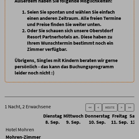
Außerdem haben Sie folgende Möglichkeiten:
Seien Sie spontan
und wählen Sie einfach
einen anderen Zeitraum. Alle freien Termine
und Preise finden Sie weiter unten.
Oder Sie schauen sich unsere Oberstdorf
Resort Partnerhotels an
. Diese haben zu
Ihrem Wunschtermin bestimmt noch ein
Zimmer verfügbar.
Übrigens, Singles mit Kindern beraten wir gerne
persönlich - das kann das Buchungsprogramm
leider noch nicht :)
1 Nacht, 2 Erwachsene
<<
<
HEUTE
>
>>
Dienstag
Mittwoch
Donnerstag
Freitag
Sam
8. Sep.
9. Sep.
10. Sep.
11. Sep.
12. 
Hotel Mohren
Mohren-Zimmer