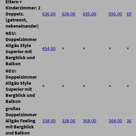
Eltern +
Kinderzimmer: 2
Doppelz.
636,00
636,00
695,00
695,00
695,
(getrennt,
nebeneinander)
NEU:
Doppelzimmer
Allgäu Style
454,00
×
×
×
×
Superior mit
Bergblick und
Balkon
NEU:
Doppelzimmer
Allgäu Style
×
×
×
×
×
Superior mit
Bergblick und
Balkon
großes
Doppelzimmer
Allgäu Feeling
338,00
338,00
368,00
368,00
368,
mit Bergblick
und Balkon