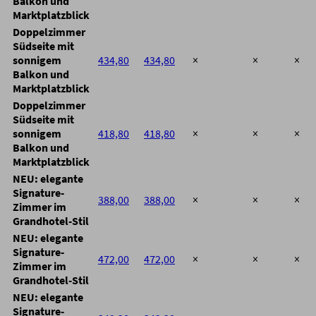
Balkon und
Marktplatzblick
Doppelzimmer
Südseite mit
sonnigem
434,80
434,80
×
×
×
Balkon und
Marktplatzblick
Doppelzimmer
Südseite mit
sonnigem
418,80
418,80
×
×
×
Balkon und
Marktplatzblick
NEU: elegante
Signature-
388,00
388,00
×
×
×
Zimmer im
Grandhotel-Stil
NEU: elegante
Signature-
472,00
472,00
×
×
×
Zimmer im
Grandhotel-Stil
NEU: elegante
Signature-