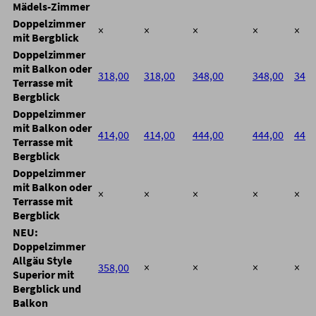
Mädels-Zimmer
Doppelzimmer
×
×
×
×
×
mit Bergblick
Doppelzimmer
mit Balkon oder
318,00
318,00
348,00
348,00
348,
Terrasse mit
Bergblick
Doppelzimmer
mit Balkon oder
414,00
414,00
444,00
444,00
444,
Terrasse mit
Bergblick
Doppelzimmer
mit Balkon oder
×
×
×
×
×
Terrasse mit
Bergblick
NEU:
Doppelzimmer
Allgäu Style
358,00
×
×
×
×
Superior mit
Bergblick und
Balkon