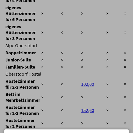
für 4 Personen
eigenes
Hüttenzimmer
×
×
×
×
×
für 6 Personen
eigenes
Hüttenzimmer
×
×
×
×
×
für 8 Personen
Alpe Oberstdorf
Doppelzimmer
×
×
×
×
×
Junior-Suite
×
×
×
×
×
Familien-Suite
×
×
×
×
×
Oberstdorf Hostel
Hostelzimmer
×
×
102,00
×
×
für 2-3 Personen
Bett im
×
×
×
×
×
Mehrbettzimmer
Hostelzimmer
×
×
152,60
×
×
für 2-3 Personen
Hostelzimmer
×
×
×
×
×
für 2 Personen