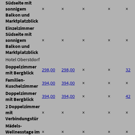
Südseite mit
sonnigem
×
×
×
×
×
Balkon und
Marktplatzblick
Einzelzimmer
Südseite mit
sonnigem
×
×
×
×
×
Balkon und
Marktplatzblick
Hotel Oberstdorf
Doppelzimmer
298,00
298,00
×
×
328,
mit Bergblick
Familien-
394,00
394,00
×
×
×
Kuschelzimmer
Doppelzimmer
394,00
394,00
×
×
424,
mit Bergblick
2 Doppelzimmer
mit
×
×
×
×
×
Verbindungstür
Mädels-
Wellnesstage im
×
×
×
×
×