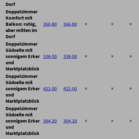
Dorf
Doppelzimmer
Komfort mit
Balkon: ruhig,
366,80
366,80
×
×
×
aber mitten im
Dorf
Doppelzimmer
Südseite mit
sonnigem Erker
338,00
338,00
×
×
×
und
Marktplatzblick
Doppelzimmer
Südseite mit
sonnigem Erker
422,00
422,00
×
×
×
und
Marktplatzblick
Doppelzimmer
Südseite mit
sonnigem Erker
304,20
304,20
×
×
×
und
Marktplatzblick