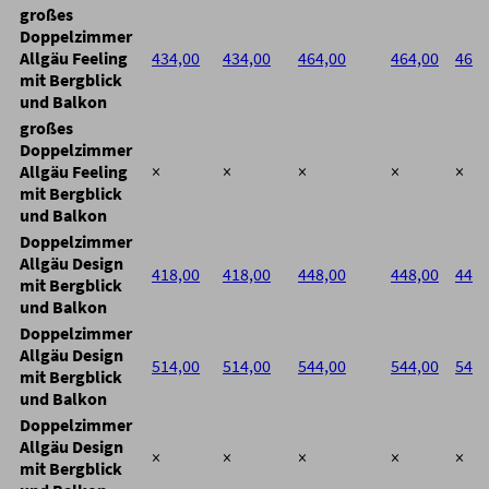
großes
Doppelzimmer
Allgäu Feeling
434,00
434,00
464,00
464,00
464,
mit Bergblick
und Balkon
großes
Doppelzimmer
Allgäu Feeling
×
×
×
×
×
mit Bergblick
und Balkon
Doppelzimmer
Allgäu Design
418,00
418,00
448,00
448,00
448,
mit Bergblick
und Balkon
Doppelzimmer
Allgäu Design
514,00
514,00
544,00
544,00
544,
mit Bergblick
und Balkon
Doppelzimmer
Allgäu Design
×
×
×
×
×
mit Bergblick