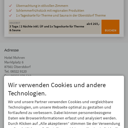
Übernachtung in stilvollen Zimmern
Schlemmerfrühstück mit regionalen Produkten
1 x Tageskarte für Therme und Sauna in der Oberstdorf Therme
ANGEBOT
ab € 265,-
3 Tage / 2 Nächte inkl. ÜF und 1x Tageskarte für Therme
& Sauna
BUCHEN
Adresse
Hotel Mohren
Marktplatz 6
87561 Oberstdorf
Tel.
08322 9120
Fax 08322 978 510
Wir verwenden Cookies und andere
info@hotel-mohren.de
Technologien.
Auf dem Laufenden bleiben
Wir geben Ihre E-Mail-Adresse nicht weiter. Wir mögen auch keinen Spam.
Wir und unsere Partner verwenden Cookies und vergleichbare
Versprochen! Eine Abmeldung ist jederzeit möglich.
Technologien, um unsere Webseite optimal zu gestalten und
fortlaufend zu verbessern. Dabei können personenbezogene
Anmelden
Daten wie Browserinformationen erfasst und analysiert werden.
Durch Klicken auf „Alle akzeptieren“ stimmen Sie der Verwendung