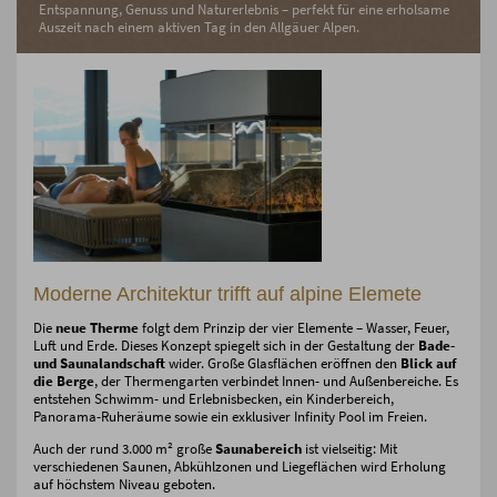
Entspannung, Genuss und Naturerlebnis – perfekt für eine erholsame
Auszeit nach einem aktiven Tag in den Allgäuer Alpen.
Moderne Architektur trifft auf alpine Elemete
Die
neue Therme
folgt dem Prinzip der vier Elemente – Wasser, Feuer,
Luft und Erde. Dieses Konzept spiegelt sich in der Gestaltung der
Bade-
und Saunalandschaft
wider. Große Glasflächen eröffnen den
Blick auf
die Berge
, der Thermengarten verbindet Innen- und Außenbereiche. Es
entstehen Schwimm- und Erlebnisbecken, ein Kinderbereich,
Panorama-Ruheräume sowie ein exklusiver Infinity Pool im Freien.
Auch der rund 3.000 m² große
Saunabereich
ist vielseitig: Mit
verschiedenen Saunen, Abkühlzonen und Liegeflächen wird Erholung
auf höchstem Niveau geboten.