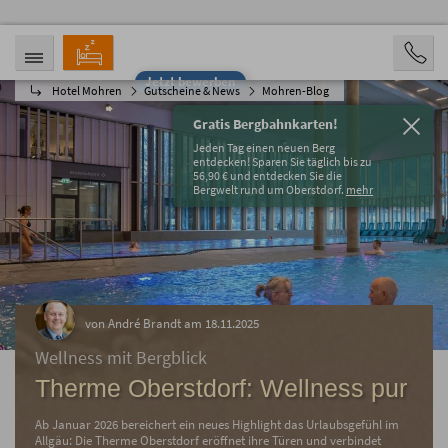
Jetzt bewerben
Hotel Mohren
Gutscheine & News
Mohren-Blog
ANREISE
ABREISE
07.08.2026
12.08.2026
Gratis Bergbahnkarten!
PERSONEN
Jeden Tag einen neuen Berg
2 Personen
entdecken! Sparen Sie täglich bis zu
56,90 € und entdecken Sie die
Bergwelt rund um Oberstdorf.
mehr
BUCHEN
von André Brandt am 18.11.2025
Wellness mit Bergblick
Therme Oberstdorf: Wellness pur
Ab Januar 2026 bereichert ein neues Highlight das Urlaubsgefühl im
Allgäu: Die Therme Oberstdorf eröffnet ihre Türen und verbindet