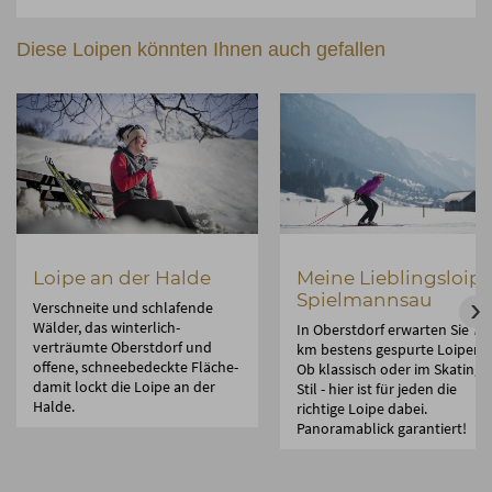
Diese Loipen könnten Ihnen auch gefallen
Loipe an der Halde
Meine Lieblingsloip
Spielmannsau
Verschneite und schlafende
Wälder, das winterlich-
In Oberstdorf erwarten Sie 75
verträumte Oberstdorf und
km bestens gespurte Loipen.
offene, schneebedeckte Fläche-
Ob klassisch oder im Skating-
damit lockt die Loipe an der
Stil - hier ist für jeden die
Halde.
richtige Loipe dabei.
Panoramablick garantiert!