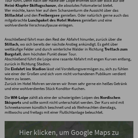
Tour führt. Denn nach der Hälfte der Loipe eröffnet sich der Blick auf die
Heini-Klopfer-Skiflugschanze
, die absolutes Fotomaterial bietet.
Wer möchte, kann hier auf dem Schanzenturm die Aussicht über das
Stillachtal
und den
Freibergsee
genießen. Oder natürlich gerne auch das
mitgebrachte
Lunchpaket des Hotel Mohren
genießen und eine
wohlverdiente Verschnaufpause einlegen.
Anschließend fährt man den Rest der Abfahrt hinunter, zurück über die
Stillach
, wo sich bereits der nächste Anstieg ankündigt. Es geht über
weitläufige Felder und durch winterliche Wälder in Richtung
Trettach zum
Burgstall
, dem höchsten Punkt dieser Tour.
Abschließend führt die Loipe eine rasante Abfahrt mit engen Kurven entlang,
zurück in Richtung Stadion.
Die
Einfahrt ins Stadion
lässt viel Vorstellungsvermögen zu, sich zu fühlen
wie einer der Großen und sich vom nicht vorhandenen Publikum verdient
feiern zu lassen.
Zurück im Hotel Mohren servieren wir Ihnen sehr gerne ein heißes Getränk
und eine wohlverdientes Stück Konditor-Kuchen.
Die
WM-Loipe
zählt als eine der schwierigsten Loipen des
Nordischen
Skisports
und sollte somit nicht unterschätzt werden. Der Kurs wird mit
Schneekanonen künstlich beschneit und ab Weihnachten dienstags,
mittwochs und freitags mit einer Flutlichtanlage beleuchtet.
Hier klicken, um Google Maps zu