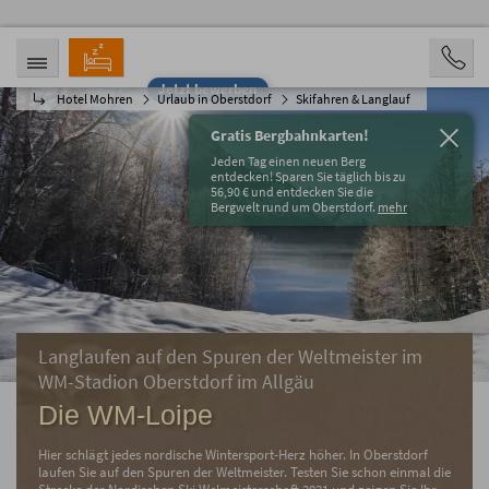
Jetzt bewerben
Hotel Mohren
Urlaub in Oberstdorf
Skifahren & Langlauf
ANREISE
ABREISE
06.08.2026
11.08.2026
Gratis Bergbahnkarten!
PERSONEN
Jeden Tag einen neuen Berg
2 Personen
entdecken! Sparen Sie täglich bis zu
56,90 € und entdecken Sie die
Bergwelt rund um Oberstdorf.
mehr
BUCHEN
Langlaufen auf den Spuren der Weltmeister im
WM-Stadion Oberstdorf im Allgäu
Die WM-Loipe
Hier schlägt jedes nordische Wintersport-Herz höher. In Oberstdorf
laufen Sie auf den Spuren der Weltmeister. Testen Sie schon einmal die