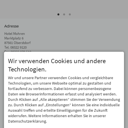
Adresse
Hotel Mohren
Marktplatz 6
87561 Oberstdorf
Tel.
08322 9120
Fax 08322 978 510
Wir verwenden Cookies und andere
info@hotel-mohren.de
Technologien.
Auf dem Laufenden bleiben
Wir geben Ihre E-Mail-Adresse nicht weiter. Wir mögen auch keinen Spam.
Wir und unsere Partner verwenden Cookies und vergleichbare
Versprochen! Eine Abmeldung ist jederzeit möglich.
Technologien, um unsere Webseite optimal zu gestalten und
fortlaufend zu verbessern. Dabei können personenbezogene
Anmelden
Daten wie Browserinformationen erfasst und analysiert werden.
Durch Klicken auf „Alle akzeptieren“ stimmen Sie der Verwendung
zu. Durch Klicken auf „Einstellungen“ können Sie eine individuelle
Auswahl treffen und erteilte Einwilligungen für die Zukunft
widerrufen. Weitere Informationen erhalten Sie in unserer
Datenschutzerklärung.