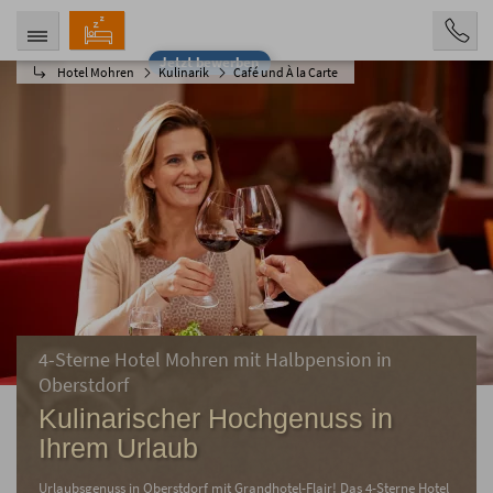
Jetzt bewerben
Hotel Mohren
Kulinarik
Café und À la Carte
ANREISE
ABREISE
09.08.2026
14.08.2026
PERSONEN
2 Personen
BUCHEN
4-Sterne Hotel Mohren mit Halbpension in
Oberstdorf
Kulinarischer Hochgenuss in
Ihrem Urlaub
Urlaubsgenuss in Oberstdorf mit Grandhotel-Flair! Das 4-Sterne Hotel