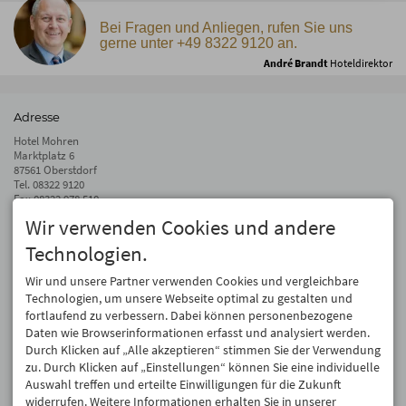
Bei Fragen und Anliegen, rufen Sie uns
gerne unter +49 8322 9120 an.
André Brandt
Hoteldirektor
Adresse
Hotel Mohren
Marktplatz 6
87561 Oberstdorf
Tel.
08322 9120
Fax 08322 978 510
Wir verwenden Cookies und andere
info@hotel-mohren.de
Technologien.
Auf dem Laufenden bleiben
Wir geben Ihre E-Mail-Adresse nicht weiter. Wir mögen auch keinen Spam.
Wir und unsere Partner verwenden Cookies und vergleichbare
Versprochen! Eine Abmeldung ist jederzeit möglich.
Technologien, um unsere Webseite optimal zu gestalten und
fortlaufend zu verbessern. Dabei können personenbezogene
Anmelden
Daten wie Browserinformationen erfasst und analysiert werden.
Durch Klicken auf „Alle akzeptieren“ stimmen Sie der Verwendung
zu. Durch Klicken auf „Einstellungen“ können Sie eine individuelle
Auswahl treffen und erteilte Einwilligungen für die Zukunft
widerrufen. Weitere Informationen erhalten Sie in unserer