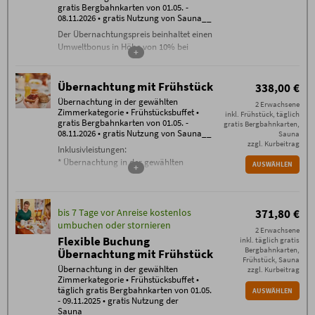
gratis Bergbahnkarten von 01.05. -
08.11.2026 • gratis Nutzung von Sauna__
Der Übernachtungspreis beinhaltet einen
Umweltbonus in Höhe von 10% bei
+
Bahnanreise.
Inklusivleistungen:
Übernachtung mit Frühstück
338,00 €
Übernachtung in der gewählten
Übernachtung in der gewählten
Zimmerkategorie
2 Erwachsene
Zimmerkategorie • Frühstücksbuffet •
inkl. Frühstück, täglich
Frühstücksbuffet
gratis Bergbahnkarten von 01.05. -
gratis Bergbahnkarten,
gratis WLAN im gesamten Haus
08.11.2026 • gratis Nutzung von Sauna__
Sauna
täglich freie Nutzung der Sauna
zzgl. Kurbeitrag
Inklusivleistungen:
Bergbahn unlimited
: täglich gratis
* Übernachtung in der gewählten
AUSWÄHLEN
Tickets für alle Bergbahnen
+
Zimmerkategorie
Oberstdorf / Kleinwalsertal (je nach
* Frühstücksbuffet
Öffnungszeiten der Bergbahnen im
* gratis WLAN im gesamten Haus
Sommerbetrieb) von 01.05. bis
bis 7 Tage vor Anreise kostenlos
371,80 €
* täglich freie Nutzung der Sauna
08.11.2026
umbuchen oder stornieren
*
Bergbahn unlimited
: täglich gratis
2 Erwachsene
Buchungsbedingungen
Tickets für alle Bergbahnen Oberstdorf /
Flexible Buchung
inkl. täglich gratis
Es gelten die
Buchungsbedingungen
(PDF) des
Kleinwalsertal (je nach Öffnungszeiten
Bergbahnkarten,
Übernachtung mit Frühstück
Hotel Mohren, Reisigl herzlich GmbH, Marktplatz 6,
Frühstück, Sauna
der Bergbahnen im Sommerbetrieb) von
87561 Oberstdorf
Übernachtung in der gewählten
zzgl. Kurbeitrag
- Check-in ab 15 Uhr. Falls Sie nach 23.00 Uhr
01.05. bis 08.11.2026
Zimmerkategorie • Frühstücksbuffet •
anreisen, kontaktieren Sie uns bitte am Anreisetag
täglich gratis Bergbahnkarten von 01.05.
AUSWÄHLEN
per Telefon Tel. 08322/9120
Buchungsbedingungen
- 09.11.2025 • gratis Nutzung der
- Check-out bis 12 Uhr
Es gelten die
Buchungsbedingungen
(PDF) des
Sauna__
Zusätzliche Bedingungen
Hotel Mohren, Reisigl herzlich GmbH, Marktplatz 6,