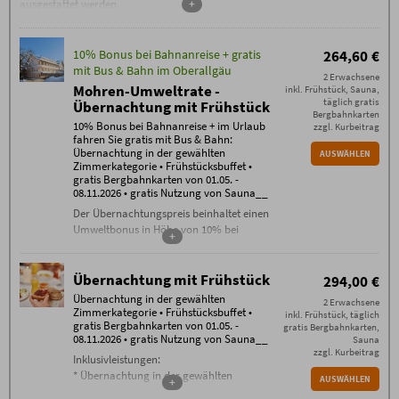
ausgestattet werden.
+
10% Bonus bei Bahnanreise + gratis
264,60 €
mit Bus & Bahn im Oberallgäu
2 Erwachsene
Mohren-Umweltrate -
inkl. Frühstück, Sauna,
täglich gratis
Übernachtung mit Frühstück
Bergbahnkarten
10% Bonus bei Bahnanreise + im Urlaub
zzgl. Kurbeitrag
fahren Sie gratis mit Bus & Bahn:
Übernachtung in der gewählten
AUSWÄHLEN
Zimmerkategorie • Frühstücksbuffet •
gratis Bergbahnkarten von 01.05. -
08.11.2026 • gratis Nutzung von Sauna__
Der Übernachtungspreis beinhaltet einen
Umweltbonus in Höhe von 10% bei
+
Bahnanreise.
Inklusivleistungen:
Übernachtung mit Frühstück
294,00 €
Übernachtung in der gewählten
Übernachtung in der gewählten
Zimmerkategorie
2 Erwachsene
Zimmerkategorie • Frühstücksbuffet •
inkl. Frühstück, täglich
Frühstücksbuffet
gratis Bergbahnkarten von 01.05. -
gratis Bergbahnkarten,
gratis WLAN im gesamten Haus
08.11.2026 • gratis Nutzung von Sauna__
Sauna
täglich freie Nutzung der Sauna
zzgl. Kurbeitrag
Inklusivleistungen:
Bergbahn unlimited
: täglich gratis
* Übernachtung in der gewählten
AUSWÄHLEN
Tickets für alle Bergbahnen
+
Zimmerkategorie
Oberstdorf / Kleinwalsertal (je nach