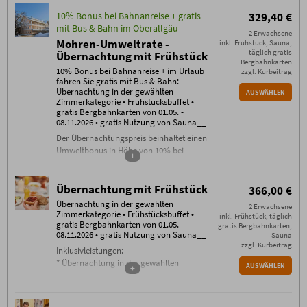
10% Bonus bei Bahnanreise + gratis
329,40 €
mit Bus & Bahn im Oberallgäu
2 Erwachsene
Mohren-Umweltrate -
inkl. Frühstück, Sauna,
täglich gratis
Übernachtung mit Frühstück
Bergbahnkarten
10% Bonus bei Bahnanreise + im Urlaub
zzgl. Kurbeitrag
fahren Sie gratis mit Bus & Bahn:
Übernachtung in der gewählten
AUSWÄHLEN
Zimmerkategorie • Frühstücksbuffet •
gratis Bergbahnkarten von 01.05. -
08.11.2026 • gratis Nutzung von Sauna__
Der Übernachtungspreis beinhaltet einen
Umweltbonus in Höhe von 10% bei
+
Bahnanreise.
Inklusivleistungen:
Übernachtung mit Frühstück
366,00 €
Übernachtung in der gewählten
Übernachtung in der gewählten
Zimmerkategorie
2 Erwachsene
Zimmerkategorie • Frühstücksbuffet •
inkl. Frühstück, täglich
Frühstücksbuffet
gratis Bergbahnkarten von 01.05. -
gratis Bergbahnkarten,
gratis WLAN im gesamten Haus
08.11.2026 • gratis Nutzung von Sauna__
Sauna
täglich freie Nutzung der Sauna
zzgl. Kurbeitrag
Inklusivleistungen:
Bergbahn unlimited
: täglich gratis
* Übernachtung in der gewählten
AUSWÄHLEN
Tickets für alle Bergbahnen
+
Zimmerkategorie
Oberstdorf / Kleinwalsertal (je nach
* Frühstücksbuffet
Öffnungszeiten der Bergbahnen im
* gratis WLAN im gesamten Haus
Sommerbetrieb) von 01.05. bis