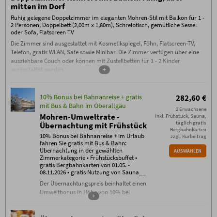
mitten im Dorf
schriftlich per E-Mail erfolgen (ausschließlich an
info@hotel-mohren.de). 100% Storno-Gebühren am
Ruhig gelegene Doppelzimmer im eleganten Mohren-Stil mit Balkon für 1 -
Tag der Anreise oder bei Nicht-Anreise. Es ist keine
2 Personen, Doppelbett (2,00m x 1,80m), Schreibtisch, gemütliche Sessel
Umbuchung / Verschiebung möglich.
oder Sofa, Flatscreen TV
Die Zimmer sind ausgestattet mit Kosmetikspiegel, Föhn, Flatscreen-TV,
Telefon, gratis WLAN, Safe sowie Minibar. Die Zimmer verfügen über eine
ausziehbare Couch oder können mit Zustellbetten für 1 - 2 Kinder
ausgestattet werden.
+
10% Bonus bei Bahnanreise + gratis
282,60 €
mit Bus & Bahn im Oberallgäu
2 Erwachsene
Mohren-Umweltrate -
inkl. Frühstück, Sauna,
täglich gratis
Übernachtung mit Frühstück
Bergbahnkarten
10% Bonus bei Bahnanreise + im Urlaub
zzgl. Kurbeitrag
fahren Sie gratis mit Bus & Bahn:
Übernachtung in der gewählten
AUSWÄHLEN
Zimmerkategorie • Frühstücksbuffet •
gratis Bergbahnkarten von 01.05. -
08.11.2026 • gratis Nutzung von Sauna__
Der Übernachtungspreis beinhaltet einen
Umweltbonus in Höhe von 10% bei
+
Bahnanreise.
Inklusivleistungen: