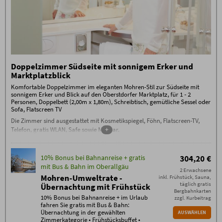
Buchungsbedingungen
Keine Anzahlung erforderlich, 80 % Stornogebühren
Es gelten die
Buchungsbedingungen
(PDF) des
außer bei Weitervermietung, die Stornierung muss
Hotel Mohren, Reisigl herzlich GmbH, Marktplatz 6,
schriftlich per E-Mail erfolgen (ausschließlich an
87561 Oberstdorf
info@hotel-mohren.de). 100% Storno-Gebühren am
- Check-in ab 15 Uhr. Falls Sie nach 23.00 Uhr
Tag der Anreise oder bei Nicht-Anreise. Es ist keine
anreisen, kontaktieren Sie uns bitte am Anreisetag
Umbuchung / Verschiebung möglich.
per Telefon Tel. 08322/9120
- Check-out bis 12 Uhr
Zusätzliche Bedingungen Halbpension
Keine Anzahlung erforderlich, 70 % Stornogebühren
Doppelzimmer Südseite mit sonnigem Erker und
außer bei Weitervermietung, die Stornierung muss
Marktplatzblick
schriftlich per E-Mail erfolgen (ausschließlich an
info@hotel-mohren.de). 100% Storno-Gebühren am
Komfortable Doppelzimmer im eleganten Mohren-Stil zur Südseite mit
Tag der Anreise oder bei Nicht-Anreise. Es ist keine
sonnigem Erker und Blick auf den Oberstdorfer Marktplatz, für 1 - 2
Umbuchung / Verschiebung möglich.
Personen, Doppelbett (2,00m x 1,80m), Schreibtisch, gemütliche Sessel oder
Sofa, Flatscreen TV
Die Zimmer sind ausgestattet mit Kosmetikspiegel, Föhn, Flatscreen-TV,
Telefon, gratis WLAN, Safe sowie Minibar.
+
10% Bonus bei Bahnanreise + gratis
304,20 €
mit Bus & Bahn im Oberallgäu
2 Erwachsene
Mohren-Umweltrate -
inkl. Frühstück, Sauna,
täglich gratis
Übernachtung mit Frühstück
Bergbahnkarten
10% Bonus bei Bahnanreise + im Urlaub
zzgl. Kurbeitrag
fahren Sie gratis mit Bus & Bahn:
Übernachtung in der gewählten
AUSWÄHLEN
Zimmerkategorie • Frühstücksbuffet •